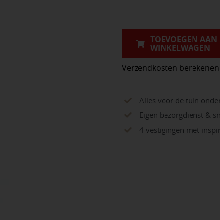
Rose
Silver
aantal
TOEVOEGEN AAN
WINKELWAGEN
Verzendkosten berekenen
Alles voor de tuin onde
Eigen bezorgdienst & sn
4 vestigingen met insp