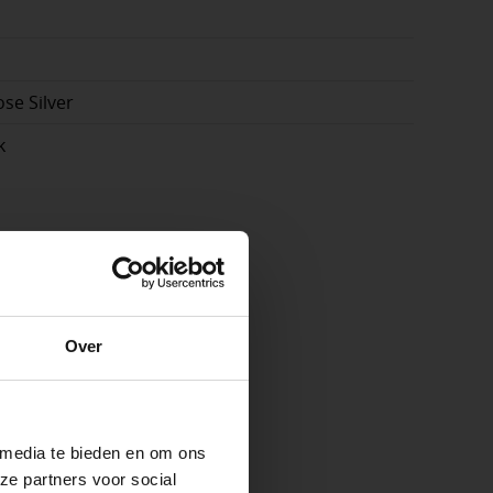
ose Silver
k
e
Over
ste openingstijden
 media te bieden en om ons
ze partners voor social