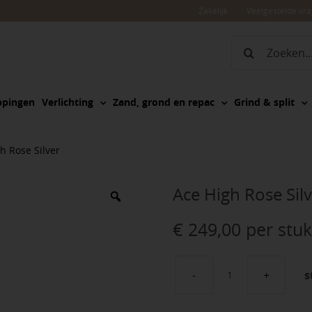
Zakelijk
Veelgestelde vr
Zoeken
naar:
ppingen
Verlichting
Zand, grond en repac
Grind & split
h Rose Silver
Ace High Rose Sil
€
249,00
per stuk
s
Ace
High