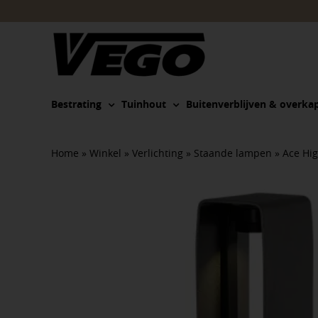
Ga
naar
inhoud
Bestrating
Tuinhout
Buitenverblijven & overka
Home
»
Winkel
»
Verlichting
»
Staande lampen
»
Ace Hig