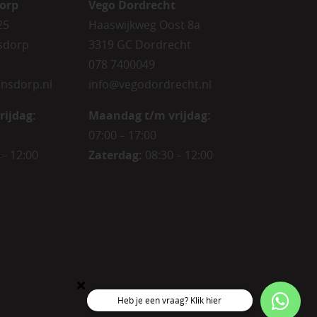
orp
Vego Dordrecht
25
Haaswijkweg Oost 8a
sdorp
3319 GC Dordrecht
078 7400049
nsdorp.nl
info@vegodordrecht.nl
rijdag
:
Maandag t/m vrijdag:
07:00 – 17:00
 – 12:00
Zaterdag:
08:30 – 12:00
Heb je een vraag? Klik hier