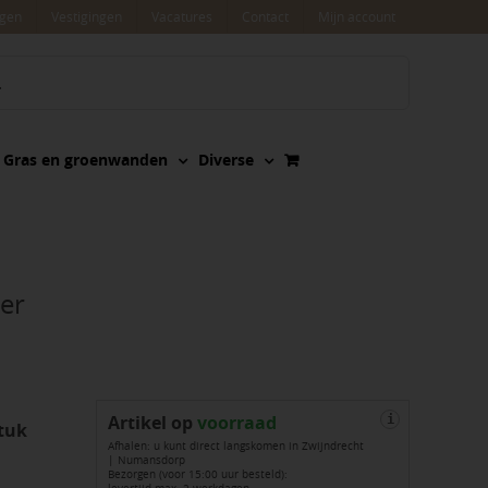
agen
Vestigingen
Vacatures
Contact
Mijn account
Gras en groenwanden
Diverse
ver
Artikel op
voorraad
i
tuk
Afhalen: u kunt direct langskomen in Zwijndrecht
| Numansdorp
Bezorgen (voor 15:00 uur besteld):