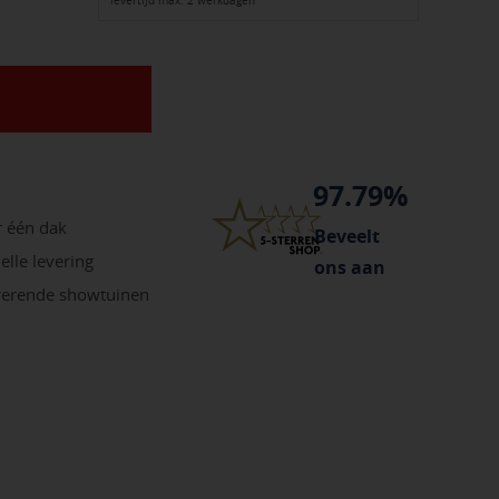
levertijd max. 2 werkdagen
97.79%
r één dak
Beveelt
elle levering
ons aan
irerende showtuinen