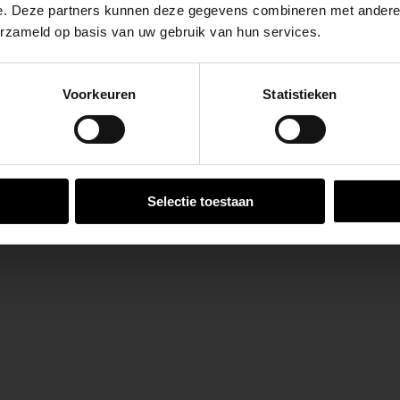
grassen.
e. Deze partners kunnen deze gegevens combineren met andere i
erzameld op basis van uw gebruik van hun services.
uin.
se Brug die de komende maanden dicht is voor al het wegver
go-vestiging in de buurt is.
á 3 meter een
Ace High
Voorkeuren
Statistieken
n en inspirerende showtuinen helpen we je graag bij iedere
VESTIGINGEN
Selectie toestaan