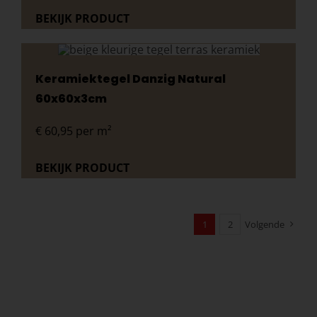
BEKIJK PRODUCT
Keramiektegel Danzig Natural
60x60x3cm
€
60,95
per m²
BEKIJK PRODUCT
1
2
Volgende