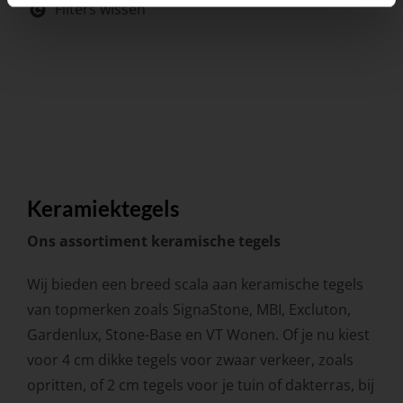
Filters wissen
Keramiektegels
Ons assortiment keramische tegels
Wij bieden een breed scala aan keramische tegels
van topmerken zoals SignaStone, MBI, Excluton,
Gardenlux, Stone-Base en VT Wonen. Of je nu kiest
voor 4 cm dikke tegels voor zwaar verkeer, zoals
opritten, of 2 cm tegels voor je tuin of dakterras, bij