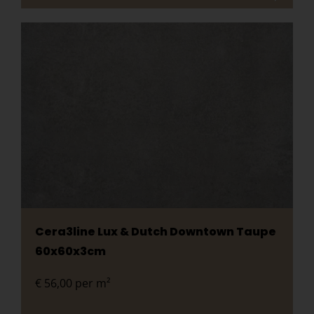
Cera3line Lux & Dutch Downtown Taupe
60x60x3cm
€
56,00
per m²