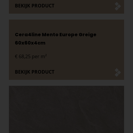
BEKIJK PRODUCT
Cera4line Mento Europe Greige
60x60x4cm
€
68,25
per m²
BEKIJK PRODUCT