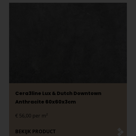
Cera3line Lux & Dutch Downtown
Anthracite 60x60x3cm
€
56,00
per m²
BEKIJK PRODUCT