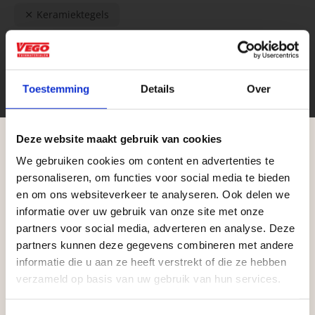
Keramiektegels
Categorieën
Toestemming
Details
Over
Aanbiedingen
Keramiektegels - Aanbieding
Bestrating
Deze website maakt gebruik van cookies
Keramiektegels
Afmeting
We gebruiken cookies om content en advertenties te
Aangepaste openingstijden tijdens de
personaliseren, om functies voor social media te bieden
vakantieperiode
Alles weergeven
en om ons websiteverkeer te analyseren. Ook delen we
100x100cm
informatie over uw gebruik van onze site met onze
Waardenburg en Vego Dordrecht hanteren tijdens
120x120cm
partners voor social media, adverteren en analyse. Deze
de vakantieperiode aangepaste openingstijden op
partners kunnen deze gegevens combineren met andere
MEER WEERGEVEN
Dikte of hoogte
informatie die u aan ze heeft verstrekt of die ze hebben
zaterdag. Bekijk de vestigingspagina voor de
verzameld op basis van uw gebruik van hun services.
actuele openingstijden.
Alles weergeven
1 cm