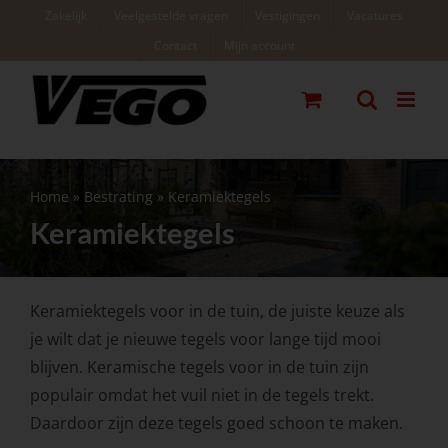
Ga
Zakelijk
Veelgestelde vragen
Vestigingen
Vacatures
naar
Contact
Mijn account
inhoud
Home
»
Bestrating
»
Keramiektegels
Keramiektegels
Keramiektegels voor in de tuin, de juiste keuze als
je wilt dat je nieuwe tegels voor lange tijd mooi
blijven. Keramische tegels voor in de tuin zijn
populair omdat het vuil niet in de tegels trekt.
Daardoor zijn deze tegels goed schoon te maken.