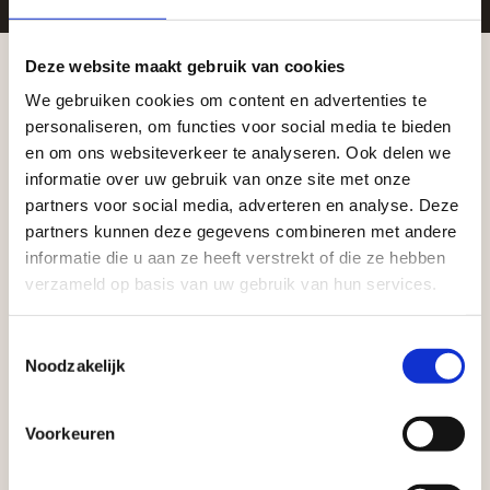
Zakelijke klant worden
Deze website maakt gebruik van cookies
Vego Tuinmaterialen is de meest geschikte partner
We gebruiken cookies om content en advertenties te
Aangepaste openingstijden tijdens de
personaliseren, om functies voor social media te bieden
voor zakelijke klanten op zoek naar tuin- en
vakantieperiode
en om ons websiteverkeer te analyseren. Ook delen we
infraproducten. Als professionele leverancier van
informatie over uw gebruik van onze site met onze
tuinmaterialen bieden wij een breed assortiment
Waardenburg en Vego Dordrecht hanteren tijdens
partners voor social media, adverteren en analyse. Deze
aan producten van topkwaliteit. Lees meer over de
de vakantieperiode aangepaste openingstijden op
partners kunnen deze gegevens combineren met andere
zakelijke mogelijkheden
.
informatie die u aan ze heeft verstrekt of die ze hebben
zaterdag. Bekijk de vestigingspagina voor de
verzameld op basis van uw gebruik van hun services.
actuele openingstijden.
Afsluiting Papendrechtse Brug
Toestemmingsselectie
Noodzakelijk
Met de Papendrechtse Brug die de komende
maanden dicht is voor al het wegverkeer, is het fijn
Voorkeuren
dat er altijd een Vego-vestiging in de buurt is.
Vrijblijvend advies?