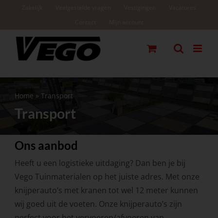
Ga
Zakelijk
Veelgestelde vragen
Vestigingen
Vacatures
naar
Contact
Mijn account
inhoud
Home
»
Transport
Transport
Ons aanbod
Heeft u een logistieke uitdaging? Dan ben je bij
Vego Tuinmaterialen op het juiste adres. Met onze
knijperauto’s met kranen tot wel 12 meter kunnen
wij goed uit de voeten. Onze knijperauto’s zijn
perfect voor het vervoeren/afvoeren van