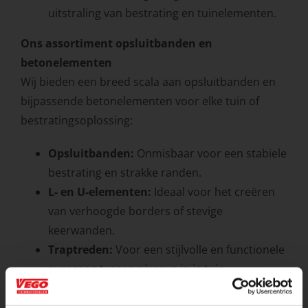
uitstraling van bestrating en tuinelementen.
Ons assortiment opsluitbanden en
betonelementen
Wij bieden een breed scala aan opsluitbanden en
bijpassende betonelementen voor elke tuin of
bestratingsoplossing:
Opsluitbanden:
Onmisbaar voor een stabiele
bestrating en strakke randen.
L- en U-elementen:
Ideaal voor het creëren
van verhoogde borders of stevige
keerwanden.
Traptreden:
Voor een stijlvolle en functionele
overgang tussen niveaus in je tuin.
Bielzen:
Perfect voor een natuurlijke
uitstraling en creatieve tuinelementen.