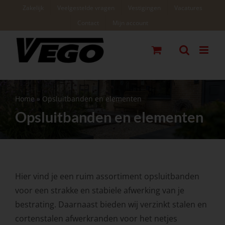
Ga
Zakelijk
Veelgestelde vragen
Vestigingen
Vacatures
naar
Contact
Mijn account
inhoud
Home
»
Opsluitbanden en elementen
Opsluitbanden en elementen
Hier vind je een ruim assortiment opsluitbanden
voor een strakke en stabiele afwerking van je
bestrating. Daarnaast bieden wij verzinkt stalen en
cortenstalen afwerkranden voor het netjes