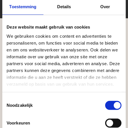
Toestemming
Details
Over
Afdekplaten en vijverranden:
Voor een
nette afwerking van vijvers en
muurelementen.
Deze website maakt gebruik van cookies
Zwembadranden:
Creëer een luxe uitstraling
We gebruiken cookies om content en advertenties te
rond je zwembad met hoogwaardige
Aangepaste openingstijden tijdens de
personaliseren, om functies voor social media te bieden
vakantieperiode
afwerking.
en om ons websiteverkeer te analyseren. Ook delen we
informatie over uw gebruik van onze site met onze
Opsluitbanden kopen? Bezoek onze showtuin!
Waardenburg en Vego Dordrecht hanteren tijdens
partners voor social media, adverteren en analyse. Deze
Wil je de beste keuze maken voor jouw bestrating
de vakantieperiode aangepaste openingstijden op
partners kunnen deze gegevens combineren met andere
of tuinproject? Bestel eenvoudig online of bezoek
informatie die u aan ze heeft verstrekt of die ze hebben
zaterdag. Bekijk de vestigingspagina voor de
onze showtuin om ons assortiment in het echt te
verzameld op basis van uw gebruik van hun services.
actuele openingstijden.
bekijken. Onze deskundige medewerkers helpen je
Afsluiting Papendrechtse Brug
Toestemmingsselectie
graag met persoonlijk advies!
Noodzakelijk
Met de Papendrechtse Brug die de komende
maanden dicht is voor al het wegverkeer, is het fijn
Voorkeuren