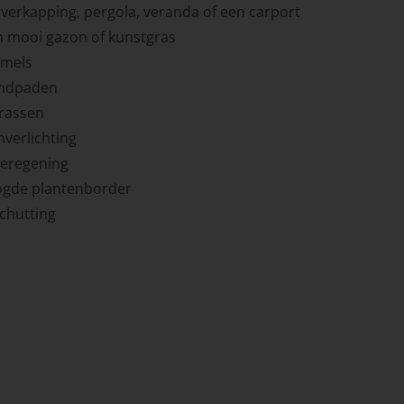
erkapping, pergola, veranda of een carport
n mooi gazon of kunstgras
mmels
indpaden
rassen
nverlichting
beregening
ogde plantenborder
chutting