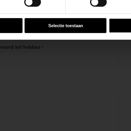
Postcode
VESTIGINGEN
E-mailadres
*
Selectie toestaan
evoerd wil hebben
*