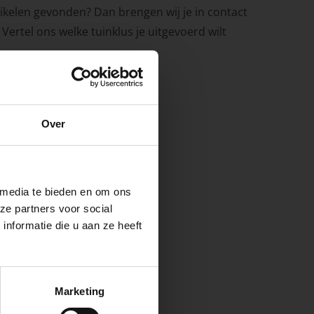
rtikelen gevonden? Dan brengen wij je in contact
ertel ons welke tuinklus je uitgevoerd wilt
e
Over
ste openingstijden
 media te bieden en om ons
ze partners voor social
nformatie die u aan ze heeft
keer, is het fijn
Marketing
 stap van jouw