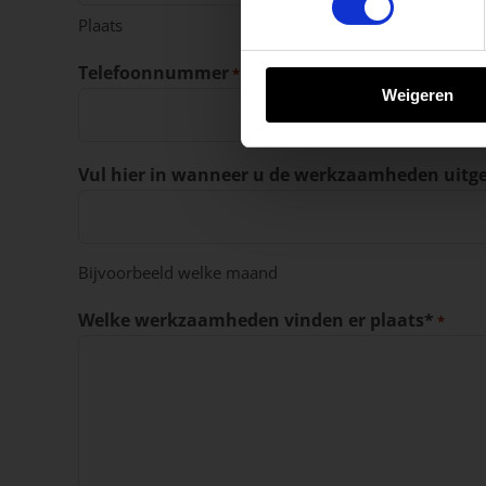
Plaats
BEKIJK ONZE 
Telefoonnummer
*
Weigeren
Vul hier in wanneer u de werkzaamheden uitg
Bijvoorbeeld welke maand
Welke werkzaamheden vinden er plaats*
*