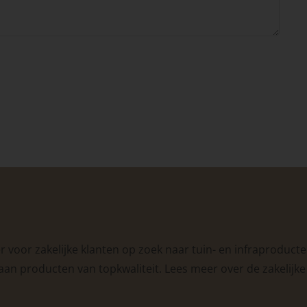
 voor zakelijke klanten op zoek naar tuin- en infraproducte
aan producten van topkwaliteit. Lees meer over de
zakelijk