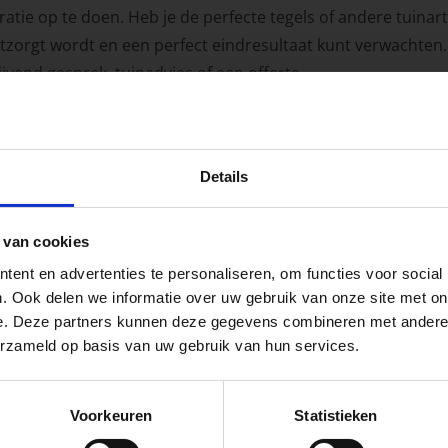
iratie op te doen. Heb je de perfecte tegels of andere tuina
tzorgt wordt en een perfect eindresultaat kunt verwachten. V
vend gesprek, tuinadvies of een offerte.
t met mij opnemen
peningstijden tijdens de vakantieperiod
Details
go Dordrecht hanteren tijdens de vakantieperiode aangepa
 van cookies
 de vestigingspagina voor de actuele openingstijden.
Achternaam
ent en advertenties te personaliseren, om functies voor social
apendrechtse Brug
. Ook delen we informatie over uw gebruik van onze site met on
e. Deze partners kunnen deze gegevens combineren met andere i
erzameld op basis van uw gebruik van hun services.
se Brug die de komende maanden dicht is voor al het wegver
go-vestiging in de buurt is.
Voorkeuren
Statistieken
n en inspirerende showtuinen helpen we je graag bij iedere