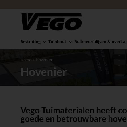
Ga
naar
inhoud
Bestrating
Tuinhout
Buitenverblijven & overka
Home
»
Hovenier
Hovenier
Vego Tuimaterialen heeft c
goede en betrouwbare hove