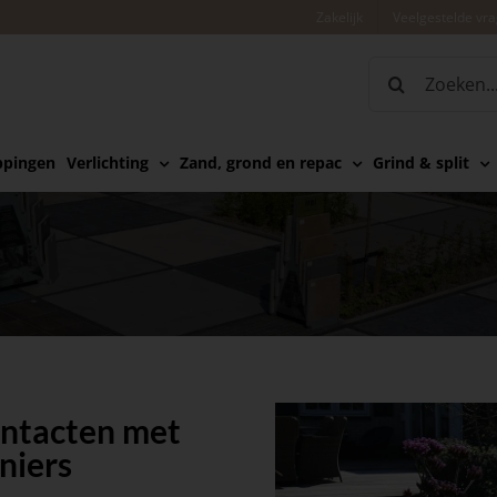
Zakelijk
Veelgestelde vr
Zoeken
naar:
ppingen
Verlichting
Zand, grond en repac
Grind & split
ontacten met
niers