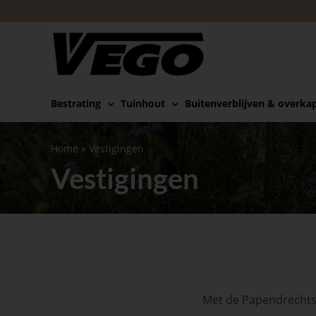
Ga
naar
inhoud
Bestrating
Tuinhout
Buitenverblijven & overka
Home
»
Vestigingen
Vestigingen
Met de Papendrechtse