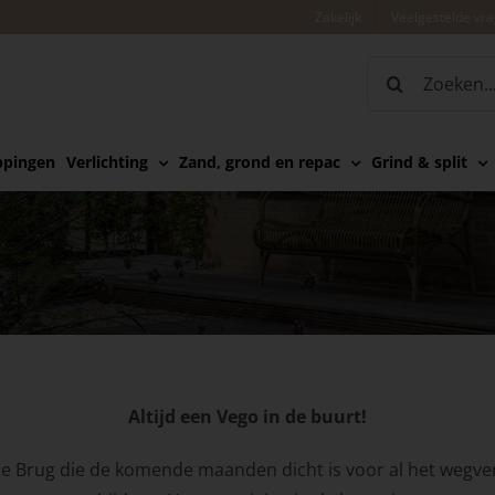
Zakelijk
Veelgestelde vr
Zoeken
naar:
ppingen
Verlichting
Zand, grond en repac
Grind & split
Altijd een Vego in de buurt!
 Brug die de komende maanden dicht is voor al het wegverkee