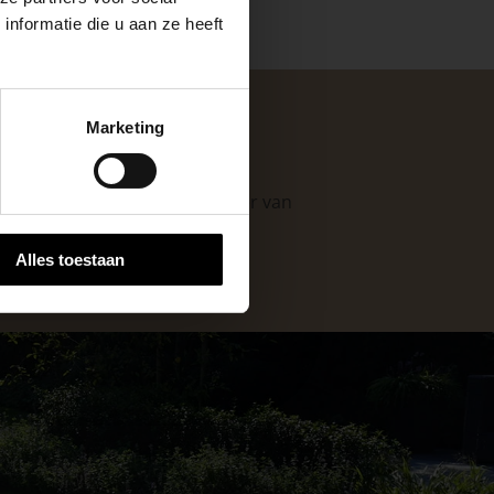
nformatie die u aan ze heeft
keer, is het fijn
Marketing
 stap van jouw
n. Als professionele leverancier van
e mogelijkheden
.
Alles toestaan