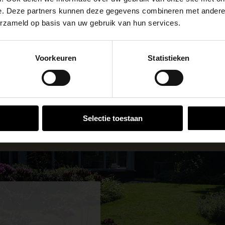
apendrechtse Brug
e. Deze partners kunnen deze gegevens combineren met andere i
erzameld op basis van uw gebruik van hun services.
se Brug die de komende maanden dicht is voor al het wegver
go-vestiging in de buurt is.
Voorkeuren
Statistieken
n en inspirerende showtuinen helpen we je graag bij iedere
 voor zakelijke klanten op zoek naar tuin- en infraproducte
VESTIGINGEN
aan producten van topkwaliteit. Lees meer over de
zakelijk
Selectie toestaan