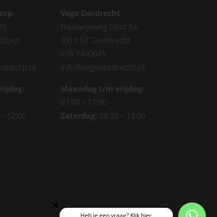
orp
Vego Dordrecht
25
Haaswijkweg Oost 8a
sdorp
3319 GC Dordrecht
078 7400049
nsdorp.nl
info@vegodordrecht.nl
rijdag
:
Maandag t/m vrijdag:
07:00 – 17:00
 – 12:00
Zaterdag:
08:30 – 12:00
Heb je een vraag? Klik hier