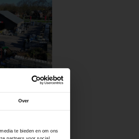
e
Over
ste openingstijden
 media te bieden en om ons
ze partners voor social