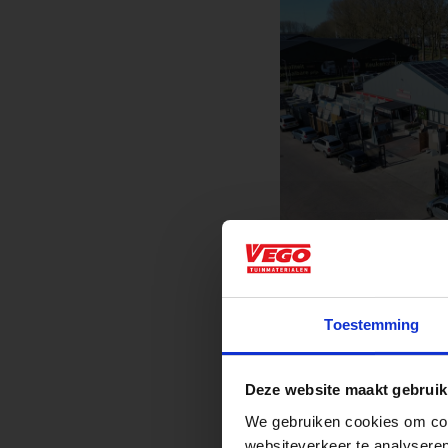
Numansdorp
Aangepaste o
Toestemming
Waardenburg en Ve
Deze website maakt gebruik
op zaterdag. Bekijk
We gebruiken cookies om cont
websiteverkeer te analyseren