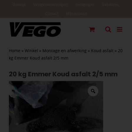
Ga
Zakelijk
Veelgestelde vragen
Vestigingen
Vacatures
naar
Contact
Mijn account
inhoud
Home
»
Winkel
»
Montage en afwerking
»
Koud asfalt
»
20
kg Emmer Koud asfalt 2/5 mm
20 kg Emmer Koud asfalt 2/5 mm