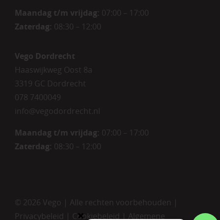
Maandag t/m vrijdag
:
07:00 – 17:00
Zaterdag
:
08:30 – 12:00
Vego Dordrecht
Haaswijkweg Oost 8a
3319 GC Dordrecht
078 7400049
info@vegodordrecht.nl
Maandag t/m vrijdag:
07:00 – 17:00
Zaterdag:
08:30 – 12:00
©
2026 Vego | Alle rechten voorbehouden |
Privacybeleid
|
Cookiebeleid
|
Algemene