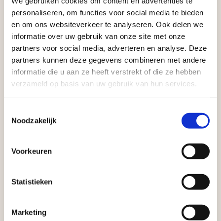
We gebruiken cookies om content en advertenties te
Aangepaste openingstijden tijdens de
aan producten van topkwaliteit. Lees meer over de
personaliseren, om functies voor social media te bieden
vakantieperiode
en om ons websiteverkeer te analyseren. Ook delen we
zakelijke mogelijkheden
.
informatie over uw gebruik van onze site met onze
Waardenburg en Vego Dordrecht hanteren tijdens
partners voor social media, adverteren en analyse. Deze
de vakantieperiode aangepaste openingstijden op
partners kunnen deze gegevens combineren met andere
informatie die u aan ze heeft verstrekt of die ze hebben
zaterdag. Bekijk de vestigingspagina voor de
verzameld op basis van uw gebruik van hun services.
actuele openingstijden.
Afsluiting Papendrechtse Brug
Toestemmingsselectie
Noodzakelijk
Vrijblijvend advies?
Met de Papendrechtse Brug die de komende
maanden dicht is voor al het wegverkeer, is het fijn
Voorkeuren
Geen probleem, wij hebben alles voor uw
dat er altijd een Vego-vestiging in de buurt is.
tuin en onze medewerkers adviseren je
Met vier vestigingen en inspirerende showtuinen
Statistieken
graag!
helpen we je graag bij iedere stap van jouw
tuinproject.
Marketing
NEEM CONTACT MET ONS OP