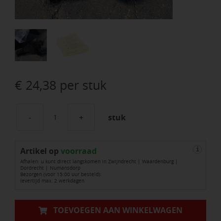
€
24,38
per stuk
stuk
20
kg
Artikel op
Emmer
voorraad
i
Afhalen: u kunt direct langskomen in Zwijndrecht | Waardenburg |
Koud
Dordrecht | Numansdorp
Bezorgen (voor 15:00 uur besteld):
asfalt
levertijd max. 2 werkdagen
2/5
mm
TOEVOEGEN AAN WINKELWAGEN
aantal