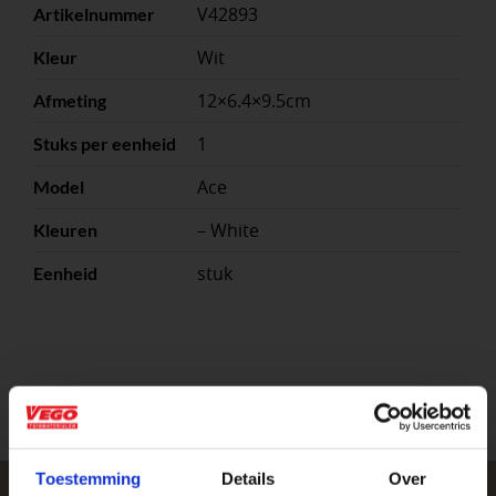
V42893
Artikelnummer
Wit
Kleur
12×6.4×9.5cm
Afmeting
1
Stuks per eenheid
Ace
Model
– White
Kleuren
stuk
Eenheid
Toestemming
Details
Over