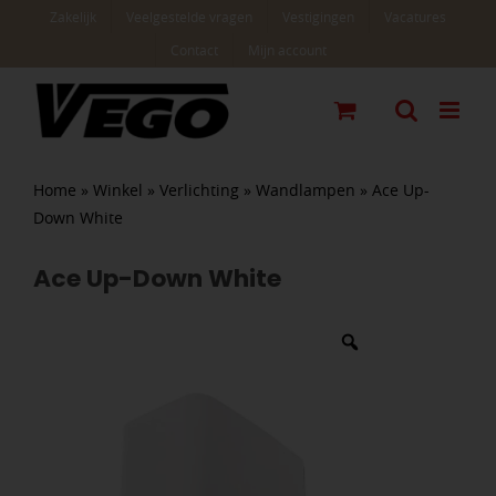
Ga
Zakelijk
Veelgestelde vragen
Vestigingen
Vacatures
naar
Contact
Mijn account
inhoud
Home
»
Winkel
»
Verlichting
»
Wandlampen
»
Ace Up-
Down White
Ace Up-Down White