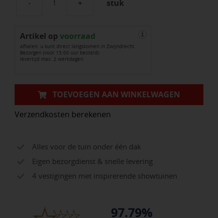
stuk
Ace
Up-
Artikel op
Down
voorraad
i
Afhalen: u kunt direct langskomen in Zwijndrecht
White
Bezorgen (voor 15:00 uur besteld):
levertijd max. 2 werkdagen
aantal
TOEVOEGEN AAN WINKELWAGEN
Verzendkosten berekenen
Alles voor de tuin onder één dak
Eigen bezorgdienst & snelle levering
4 vestigingen met inspirerende showtuinen
97.79%