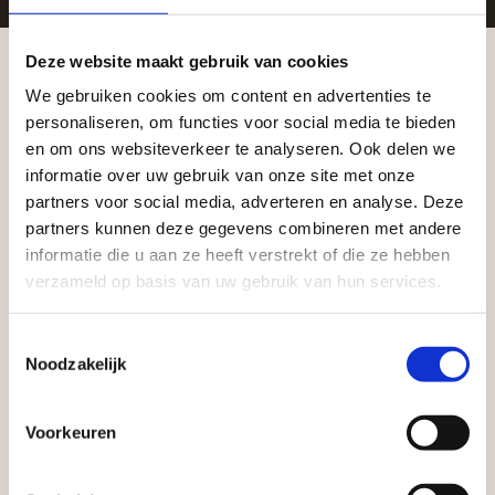
Zakelijke klant worden
Deze website maakt gebruik van cookies
Vego Tuinmaterialen is de meest geschikte partner
We gebruiken cookies om content en advertenties te
Aangepaste openingstijden tijdens de
voor zakelijke klanten op zoek naar tuin- en
personaliseren, om functies voor social media te bieden
vakantieperiode
en om ons websiteverkeer te analyseren. Ook delen we
infraproducten. Als professionele leverancier van
informatie over uw gebruik van onze site met onze
tuinmaterialen bieden wij een breed assortiment
Waardenburg en Vego Dordrecht hanteren tijdens
partners voor social media, adverteren en analyse. Deze
aan producten van topkwaliteit. Lees meer over de
de vakantieperiode aangepaste openingstijden op
partners kunnen deze gegevens combineren met andere
zakelijke mogelijkheden
.
informatie die u aan ze heeft verstrekt of die ze hebben
zaterdag. Bekijk de vestigingspagina voor de
verzameld op basis van uw gebruik van hun services.
actuele openingstijden.
Afsluiting Papendrechtse Brug
Toestemmingsselectie
Noodzakelijk
Met de Papendrechtse Brug die de komende
maanden dicht is voor al het wegverkeer, is het fijn
Voorkeuren
dat er altijd een Vego-vestiging in de buurt is.
Vrijblijvend advies?