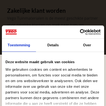
Zakelijke klant worden
Vego Tuinmaterialen is de meest geschikte partner
voor zakelijke klanten op zoek naar tuin- en
infraproducten. Als professionele leverancier van
tuinmaterialen bieden wij een breed assortiment
aan producten van topkwaliteit. Lees meer over de
Toestemming
Details
Over
zakelijke mogelijkheden
.
Deze website maakt gebruik van cookies
We gebruiken cookies om content en advertenties te
Aangepaste openingstijden tijdens de
personaliseren, om functies voor social media te bieden
vakantieperiode
en om ons websiteverkeer te analyseren. Ook delen we
informatie over uw gebruik van onze site met onze
Waardenburg en Vego Dordrecht hanteren tijdens
partners voor social media, adverteren en analyse. Deze
de vakantieperiode aangepaste openingstijden op
partners kunnen deze gegevens combineren met andere
Vrijblijvend advies?
informatie die u aan ze heeft verstrekt of die ze hebben
zaterdag. Bekijk de vestigingspagina voor de