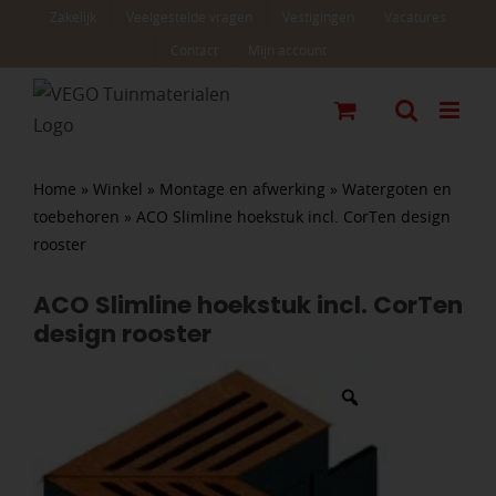
Ga
Zakelijk
Veelgestelde vragen
Vestigingen
Vacatures
naar
Contact
Mijn account
inhoud
Home
»
Winkel
»
Montage en afwerking
»
Watergoten en
toebehoren
»
ACO Slimline hoekstuk incl. CorTen design
rooster
ACO Slimline hoekstuk incl. CorTen
design rooster