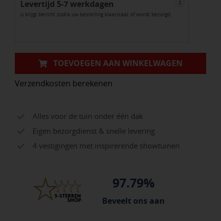
Levertijd 5-7 werkdagen
hoekstuk
i
U krijgt bericht zodra uw bestelling klaarstaat of wordt bezorgd.
incl.
CorTen
design
rooster
TOEVOEGEN AAN WINKELWAGEN
aantal
Verzendkosten berekenen
Alles voor de tuin onder één dak
Eigen bezorgdienst & snelle levering
4 vestigingen met inspirerende showtuinen
97.79%
Beveelt ons aan