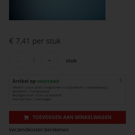
€
7,41
per stuk
stuk
Bezemsteel
TAUARI
Artikel op
150
voorraad
i
Afhalen: u kunt direct langskomen in Zwijndrecht | Waardenburg |
x
Dordrecht | Numansdorp
Bezorgen (voor 15:00 uur besteld):
2,4
levertijd max. 2 werkdagen
cm
aantal
TOEVOEGEN AAN WINKELWAGEN
Verzendkosten berekenen