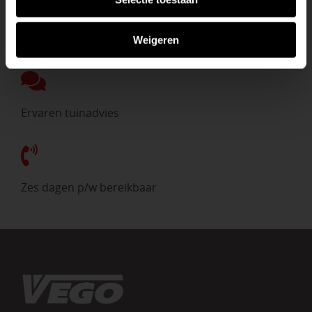
Direct uit voorraad
Weigeren
Ervaren tuinadvies
Zes dagen p/w bereikbaar