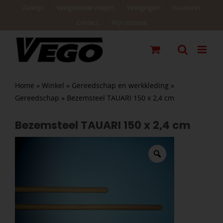
Ga
Zakelijk
Veelgestelde vragen
Vestigingen
Vacatures
naar
Contact
Mijn account
inhoud
Home
»
Winkel
»
Gereedschap en werkkleding
»
Gereedschap
»
Bezemsteel TAUARI 150 x 2,4 cm
Bezemsteel TAUARI 150 x 2,4 cm