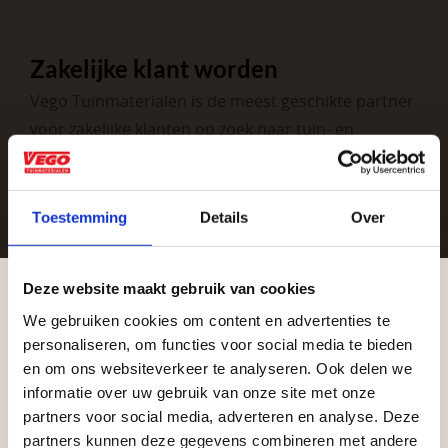
Zakelijke klant worden
Vego Tuinmaterialen is de meest geschikte partner
voor zakelijke klanten op zoek naar tuin- en
infraproducten. Als professionele leverancier van
tuinmaterialen bieden wij een breed assortiment
aan producten van topkwaliteit. Lees meer over de
Toestemming
Details
Over
zakelijke mogelijkheden
.
Deze website maakt gebruik van cookies
We gebruiken cookies om content en advertenties te
Aangepaste openingstijden tijdens de
personaliseren, om functies voor social media te bieden
vakantieperiode
en om ons websiteverkeer te analyseren. Ook delen we
informatie over uw gebruik van onze site met onze
Waardenburg en Vego Dordrecht hanteren tijdens
partners voor social media, adverteren en analyse. Deze
de vakantieperiode aangepaste openingstijden op
partners kunnen deze gegevens combineren met andere