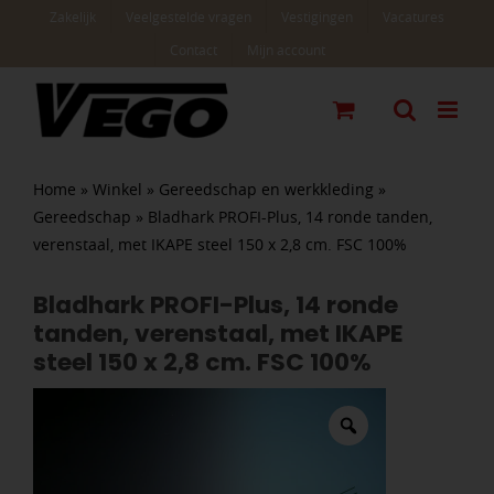
Ga
Zakelijk
Veelgestelde vragen
Vestigingen
Vacatures
naar
Contact
Mijn account
inhoud
Home
»
Winkel
»
Gereedschap en werkkleding
»
Gereedschap
»
Bladhark PROFI-Plus, 14 ronde tanden,
verenstaal, met IKAPE steel 150 x 2,8 cm. FSC 100%
Bladhark PROFI-Plus, 14 ronde
tanden, verenstaal, met IKAPE
steel 150 x 2,8 cm. FSC 100%