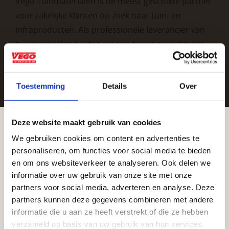
Vego Tuinmaterialen is de meest geschikte partner
voor zakelijke klanten op zoek naar tuin- en
infraproducten. Als professionele leverancier van
tuinmaterialen bieden wij een breed assortiment
aan producten van topkwaliteit. Lees meer over de
zakelijke mogelijkheden
.
Toestemming
Details
Over
Deze website maakt gebruik van cookies
We gebruiken cookies om content en advertenties te
Aangepaste openingstijden tijdens de
personaliseren, om functies voor social media te bieden
vakantieperiode
en om ons websiteverkeer te analyseren. Ook delen we
informatie over uw gebruik van onze site met onze
Vrijblijvend advies?
Waardenburg en Vego Dordrecht hanteren tijdens
partners voor social media, adverteren en analyse. Deze
de vakantieperiode aangepaste openingstijden op
partners kunnen deze gegevens combineren met andere
informatie die u aan ze heeft verstrekt of die ze hebben
zaterdag. Bekijk de vestigingspagina voor de
Geen probleem, wij hebben alles voor uw
verzameld op basis van uw gebruik van hun services.
actuele openingstijden.
tuin en onze medewerkers adviseren je