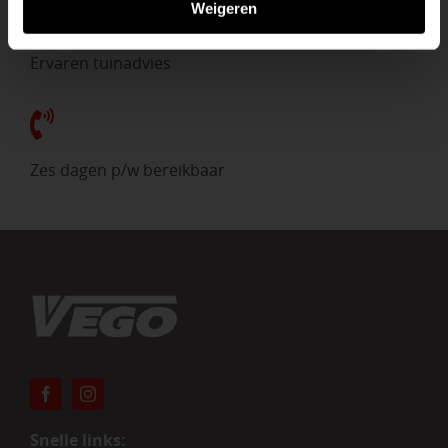
Weigeren
Ervaren tuinadvies
Zes dagen p/w bereikbaar
Snelle links: