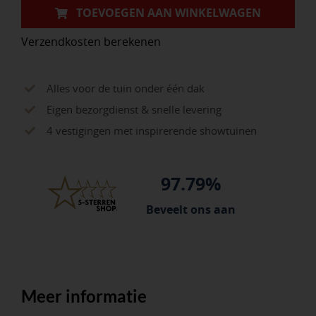
verenstaal,
TOEVOEGEN AAN WINKELWAGEN
met
Verzendkosten berekenen
IKAPE
steel
150
Alles voor de tuin onder één dak
x
Eigen bezorgdienst & snelle levering
2,8
4 vestigingen met inspirerende showtuinen
cm.
FSC
97.79%
100%
aantal
Beveelt ons aan
Meer informatie