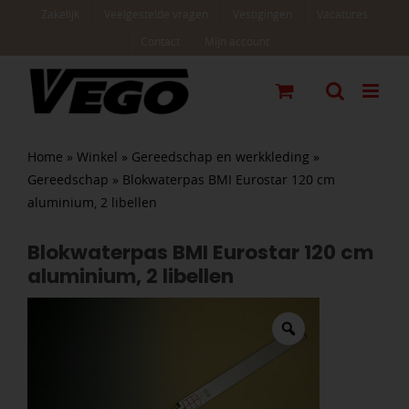
Ga
Zakelijk
Veelgestelde vragen
Vestigingen
Vacatures
naar
Contact
Mijn account
inhoud
Home
»
Winkel
»
Gereedschap en werkkleding
»
Gereedschap
»
Blokwaterpas BMI Eurostar 120 cm
aluminium, 2 libellen
Blokwaterpas BMI Eurostar 120 cm
aluminium, 2 libellen