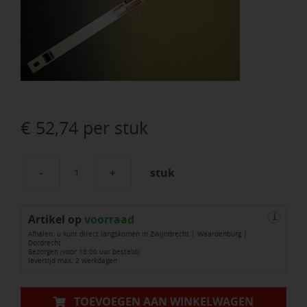
€
52,74
per stuk
stuk
Blokwaterpas
BMI
Artikel op
Eurostar
voorraad
i
Afhalen: u kunt direct langskomen in Zwijndrecht | Waardenburg |
120
Dordrecht
Bezorgen (voor 15:00 uur besteld):
cm
levertijd max. 2 werkdagen
aluminium,
2
TOEVOEGEN AAN WINKELWAGEN