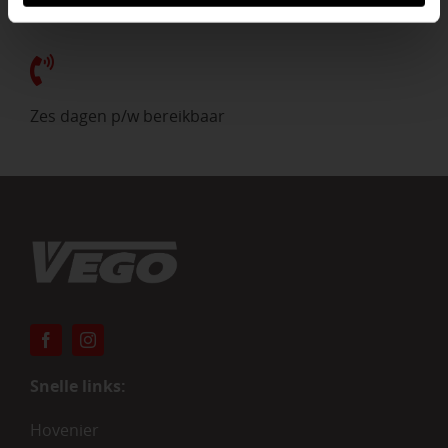
Ervaren tuinadvies
Zes dagen p/w bereikbaar
Snelle links:
Hovenier