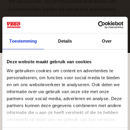
infraproducten. Als professionele leverancier van
tuinmaterialen bieden wij een breed assortiment
aan producten van topkwaliteit. Lees meer over de
zakelijke mogelijkheden
.
Toestemming
Details
Over
Deze website maakt gebruik van cookies
We gebruiken cookies om content en advertenties te
Aangepaste openingstijden tijdens de
personaliseren, om functies voor social media te bieden
vakantieperiode
en om ons websiteverkeer te analyseren. Ook delen we
Vrijblijvend advies?
informatie over uw gebruik van onze site met onze
Waardenburg en Vego Dordrecht hanteren tijdens
partners voor social media, adverteren en analyse. Deze
de vakantieperiode aangepaste openingstijden op
Geen probleem, wij hebben alles voor uw
partners kunnen deze gegevens combineren met andere
informatie die u aan ze heeft verstrekt of die ze hebben
zaterdag. Bekijk de vestigingspagina voor de
tuin en onze medewerkers adviseren je
verzameld op basis van uw gebruik van hun services.
actuele openingstijden.
graag!