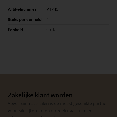
V17451
Artikelnummer
1
Stuks per eenheid
stuk
Eenheid
Zakelijke klant worden
Vego Tuinmaterialen is de meest geschikte partner
voor zakelijke klanten op zoek naar tuin- en