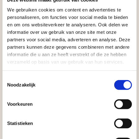
infraproducten. Als professionele leverancier van
We gebruiken cookies om content en advertenties te
Aangepaste openingstijden tijdens de
tuinmaterialen bieden wij een breed assortiment
personaliseren, om functies voor social media te bieden
vakantieperiode
en om ons websiteverkeer te analyseren. Ook delen we
aan producten van topkwaliteit. Lees meer over de
informatie over uw gebruik van onze site met onze
zakelijke mogelijkheden
.
Waardenburg en Vego Dordrecht hanteren tijdens
partners voor social media, adverteren en analyse. Deze
de vakantieperiode aangepaste openingstijden op
partners kunnen deze gegevens combineren met andere
informatie die u aan ze heeft verstrekt of die ze hebben
zaterdag. Bekijk de vestigingspagina voor de
verzameld op basis van uw gebruik van hun services.
actuele openingstijden.
Afsluiting Papendrechtse Brug
Toestemmingsselectie
Noodzakelijk
Met de Papendrechtse Brug die de komende
Vrijblijvend advies?
maanden dicht is voor al het wegverkeer, is het fijn
Voorkeuren
dat er altijd een Vego-vestiging in de buurt is.
Geen probleem, wij hebben alles voor uw
Met vier vestigingen en inspirerende showtuinen
Statistieken
tuin en onze medewerkers adviseren je
helpen we je graag bij iedere stap van jouw
graag!