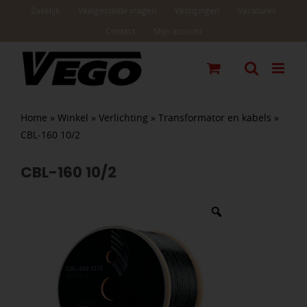
Ga
Zakelijk
Veelgestelde vragen
Vestigingen
Vacatures
naar
Contact
Mijn account
inhoud
Home
»
Winkel
»
Verlichting
»
Transformator en kabels
»
CBL-160 10/2
CBL-160 10/2