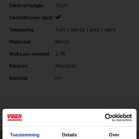
10cm
Dikte of hoogte
Geschikt voor oprit
Tuin | terras | pad | oprit
Toepassing
Beton
Materiaal
2.78
Stuks per eenheid
Antraciet
Kleuren
m²
Eenheid
Toestemming
Details
Over