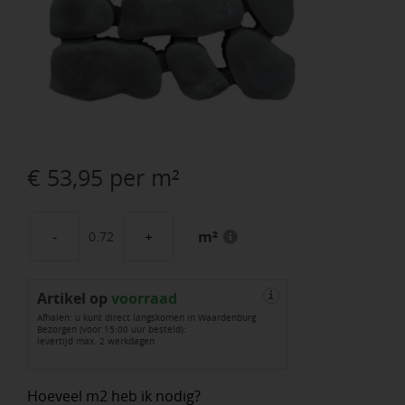
€
53,95
per m²
m²
Citta
Klimata
Artikel op
Geo
voorraad
i
Afhalen: u kunt direct langskomen in Waardenburg
60x60x10
Bezorgen (voor 15:00 uur besteld):
levertijd max. 2 werkdagen
Cannobio
aantal
Hoeveel m2 heb ik nodig?