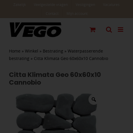
Ga
Zakelijk
Veelgestelde vragen
Vestigingen
Vacatures
naar
Contact
Mijn account
inhoud
Home
»
Winkel
»
Bestrating
»
Waterpasserende
bestrating
»
Citta Klimata Geo 60x60x10 Cannobio
Citta Klimata Geo 60x60x10
Cannobio