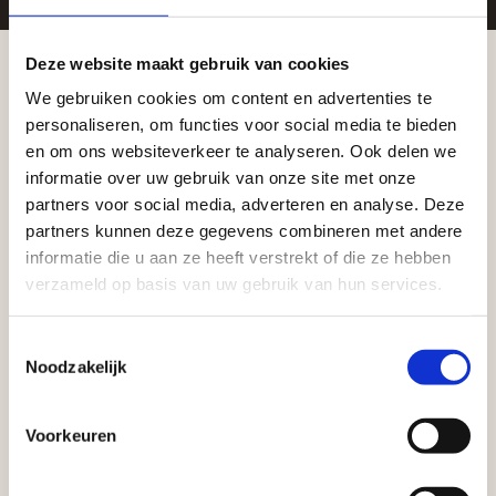
Zakelijke klant worden
Deze website maakt gebruik van cookies
Vego Tuinmaterialen is de meest geschikte partner
We gebruiken cookies om content en advertenties te
Aangepaste openingstijden tijdens de
voor zakelijke klanten op zoek naar tuin- en
personaliseren, om functies voor social media te bieden
vakantieperiode
en om ons websiteverkeer te analyseren. Ook delen we
infraproducten. Als professionele leverancier van
informatie over uw gebruik van onze site met onze
tuinmaterialen bieden wij een breed assortiment
Waardenburg en Vego Dordrecht hanteren tijdens
partners voor social media, adverteren en analyse. Deze
aan producten van topkwaliteit. Lees meer over de
de vakantieperiode aangepaste openingstijden op
partners kunnen deze gegevens combineren met andere
zakelijke mogelijkheden
.
informatie die u aan ze heeft verstrekt of die ze hebben
zaterdag. Bekijk de vestigingspagina voor de
verzameld op basis van uw gebruik van hun services.
actuele openingstijden.
Afsluiting Papendrechtse Brug
Toestemmingsselectie
Noodzakelijk
Met de Papendrechtse Brug die de komende
maanden dicht is voor al het wegverkeer, is het fijn
Voorkeuren
dat er altijd een Vego-vestiging in de buurt is.
Vrijblijvend advies?