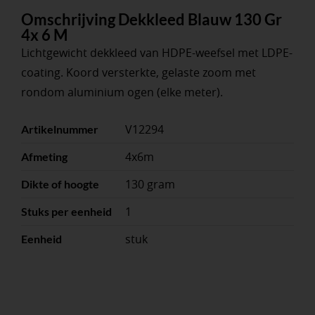
Omschrijving Dekkleed Blauw 130 Gr
4x 6 M
Lichtgewicht dekkleed van HDPE-weefsel met LDPE-
coating. Koord versterkte, gelaste zoom met
rondom aluminium ogen (elke meter).
V12294
Artikelnummer
4x6m
Afmeting
130 gram
Dikte of hoogte
1
Stuks per eenheid
stuk
Eenheid