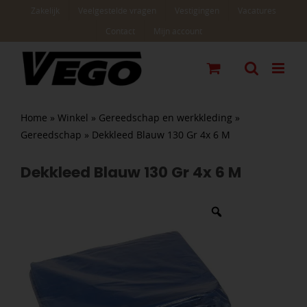
Ga
Zakelijk
Veelgestelde vragen
Vestigingen
Vacatures
naar
Contact
Mijn account
inhoud
Home
»
Winkel
»
Gereedschap en werkkleding
»
Gereedschap
»
Dekkleed Blauw 130 Gr 4x 6 M
Dekkleed Blauw 130 Gr 4x 6 M