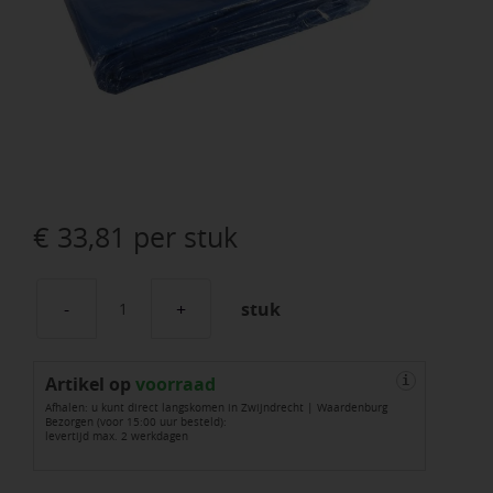
€
33,81
per stuk
stuk
Dekkleed
Blauw
Artikel op
130
voorraad
i
Afhalen: u kunt direct langskomen in Zwijndrecht | Waardenburg
Gr
Bezorgen (voor 15:00 uur besteld):
levertijd max. 2 werkdagen
4x
6