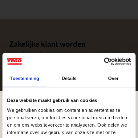
Zakelijke klant worden
Vego Tuinmaterialen is de meest geschikte partner
voor zakelijke klanten op zoek naar tuin- en
infraproducten. Als professionele leverancier van
Toestemming
Details
Over
tuinmaterialen bieden wij een breed assortiment
aan producten van topkwaliteit. Lees meer over de
zakelijke mogelijkheden
.
Deze website maakt gebruik van cookies
We gebruiken cookies om content en advertenties te
Aangepaste openingstijden tijdens de
personaliseren, om functies voor social media te bieden
vakantieperiode
en om ons websiteverkeer te analyseren. Ook delen we
informatie over uw gebruik van onze site met onze