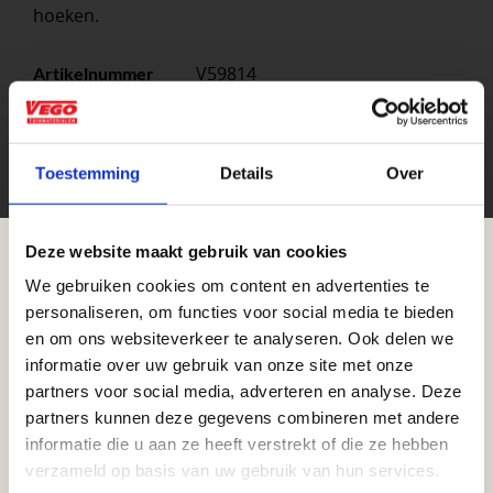
hoeken.
V59814
Artikelnummer
1
Stuks per eenheid
stuk
Eenheid
Toestemming
Details
Over
Deze website maakt gebruik van cookies
We gebruiken cookies om content en advertenties te
Aangepaste openingstijden tijdens de
personaliseren, om functies voor social media te bieden
vakantieperiode
en om ons websiteverkeer te analyseren. Ook delen we
informatie over uw gebruik van onze site met onze
Waardenburg en Vego Dordrecht hanteren tijdens
partners voor social media, adverteren en analyse. Deze
de vakantieperiode aangepaste openingstijden op
partners kunnen deze gegevens combineren met andere
Zakelijke klant worden
informatie die u aan ze heeft verstrekt of die ze hebben
zaterdag. Bekijk de vestigingspagina voor de
Vego Tuinmaterialen is de meest geschikte partner
verzameld op basis van uw gebruik van hun services.
actuele openingstijden.