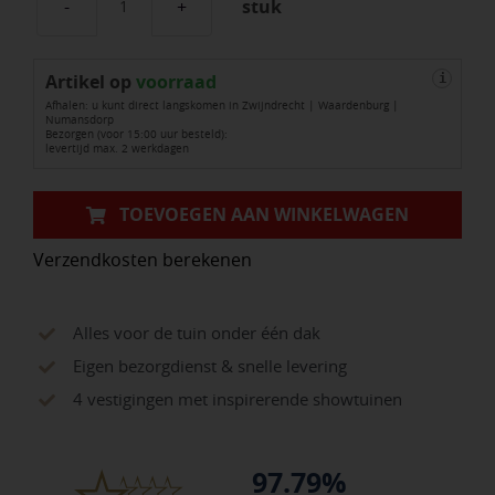
stuk
Evo
Flex
Artikel op
Corner
voorraad
i
Afhalen: u kunt direct langskomen in Zwijndrecht | Waardenburg |
Outside
Numansdorp
Bezorgen (voor 15:00 uur besteld):
aantal
levertijd max. 2 werkdagen
TOEVOEGEN AAN WINKELWAGEN
Verzendkosten berekenen
Alles voor de tuin onder één dak
Eigen bezorgdienst & snelle levering
4 vestigingen met inspirerende showtuinen
97.79%