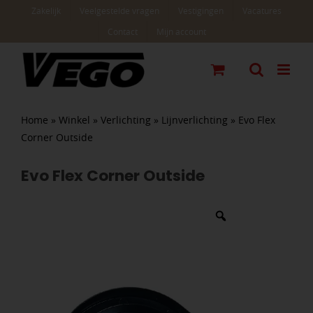
Ga
Zakelijk
Veelgestelde vragen
Vestigingen
Vacatures
naar
Contact
Mijn account
inhoud
Home
»
Winkel
»
Verlichting
»
Lijnverlichting
»
Evo Flex
Corner Outside
Evo Flex Corner Outside