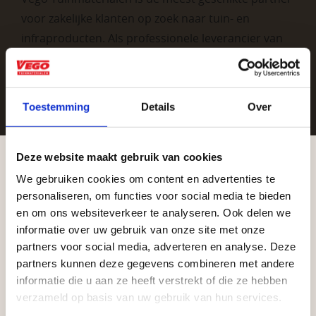
voor zakelijke klanten op zoek naar tuin- en
infraproducten. Als professionele leverancier van
tuinmaterialen bieden wij een breed assortiment
aan producten van topkwaliteit. Lees meer over de
zakelijke mogelijkheden
.
Toestemming
Details
Over
Deze website maakt gebruik van cookies
We gebruiken cookies om content en advertenties te
Aangepaste openingstijden tijdens de
personaliseren, om functies voor social media te bieden
vakantieperiode
en om ons websiteverkeer te analyseren. Ook delen we
informatie over uw gebruik van onze site met onze
Waardenburg en Vego Dordrecht hanteren tijdens
Vrijblijvend advies?
partners voor social media, adverteren en analyse. Deze
de vakantieperiode aangepaste openingstijden op
partners kunnen deze gegevens combineren met andere
informatie die u aan ze heeft verstrekt of die ze hebben
zaterdag. Bekijk de vestigingspagina voor de
Geen probleem, wij hebben alles voor uw
verzameld op basis van uw gebruik van hun services.
actuele openingstijden.
tuin en onze medewerkers adviseren je