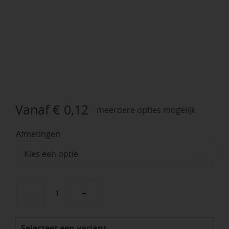
Vanaf
€
0,12
meerdere opties mogelijk
Afmetingen

Houtdraadbouten
aantal
Selecteer een variant