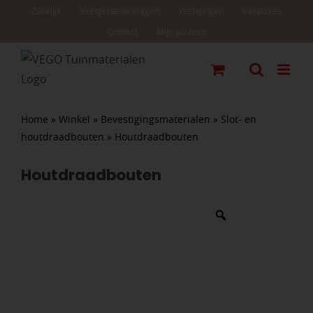
Ga
Zakelijk
Veelgestelde vragen
Vestigingen
Vacatures
naar
Contact
Mijn account
inhoud
Home
»
Winkel
»
Bevestigingsmaterialen
»
Slot- en
houtdraadbouten
»
Houtdraadbouten
Houtdraadbouten