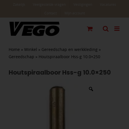
Ga
Zakelijk
Veelgestelde vragen
Vestigingen
Vacatures
naar
Contact
Mijn account
inhoud
Home
»
Winkel
»
Gereedschap en werkkleding
»
Gereedschap
»
Houtspiraalboor Hss-g 10.0×250
Houtspiraalboor Hss-g 10.0×250