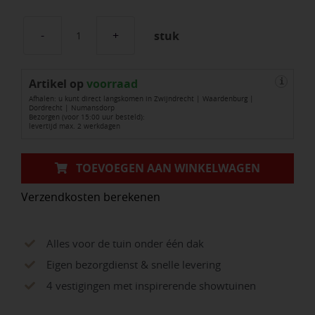
stuk
Houtspiraalboor
Hss-
Artikel op
g
voorraad
i
Afhalen: u kunt direct langskomen in Zwijndrecht | Waardenburg |
10.0x250
Dordrecht | Numansdorp
Bezorgen (voor 15:00 uur besteld):
aantal
levertijd max. 2 werkdagen
TOEVOEGEN AAN WINKELWAGEN
Verzendkosten berekenen
Alles voor de tuin onder één dak
Eigen bezorgdienst & snelle levering
4 vestigingen met inspirerende showtuinen