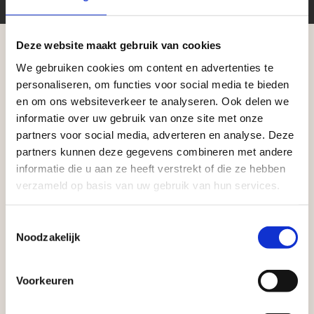
harde houtmaterialen. Ook geschikt voor
kunststoffen zoals acryl/plexiglas, Corian, GFK, HPL,
Deze website maakt gebruik van cookies
polycarbonaat, PVC en Trespa.
Totale lengte: 250 mm. Materiaal: HSS-G.
We gebruiken cookies om content en advertenties te
Aangepaste openingstijden tijdens de
personaliseren, om functies voor social media te bieden
vakantieperiode
en om ons websiteverkeer te analyseren. Ook delen we
V37617
Artikelnummer
informatie over uw gebruik van onze site met onze
Waardenburg en Vego Dordrecht hanteren tijdens
10x250mm
Afmeting
partners voor social media, adverteren en analyse. Deze
de vakantieperiode aangepaste openingstijden op
partners kunnen deze gegevens combineren met andere
1
Stuks per eenheid
informatie die u aan ze heeft verstrekt of die ze hebben
zaterdag. Bekijk de vestigingspagina voor de
verzameld op basis van uw gebruik van hun services.
stuk
Eenheid
actuele openingstijden.
Afsluiting Papendrechtse Brug
Toestemmingsselectie
Noodzakelijk
Met de Papendrechtse Brug die de komende
maanden dicht is voor al het wegverkeer, is het fijn
Voorkeuren
dat er altijd een Vego-vestiging in de buurt is.