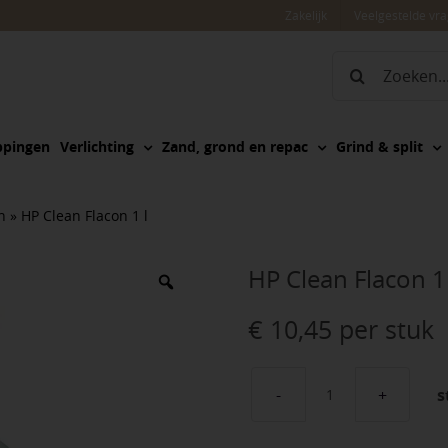
Zakelijk
Veelgestelde vr
Zoeken
naar:
ppingen
Verlichting
Zand, grond en repac
Grind & split
n
»
HP Clean Flacon 1 l
HP Clean Flacon 1 
€
10,45
per stuk
s
HP
Clean