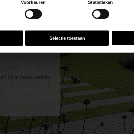
Voorkeuren
Statistieken
n en inspirerende showtuinen helpen we je graag bij iedere
VESTIGINGEN
Selectie toestaan
n en onze medewerkers