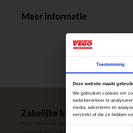
Meer informatie
Aangepaste o
Toestemming
Waardenburg en Ve
Deze website maakt gebruik
op zaterdag. Bekijk
We gebruiken cookies om cont
Afsluiting P
websiteverkeer te analyseren
media, adverteren en analys
Zakelijke klant worden
verstrekt of die ze hebben v
Met de Papendrecht
Vego Tuinmaterialen is de meest geschikte partner
dat er altijd een Ve
Toestemmingsselectie
tuinmaterialen bieden wij een breed assortiment 