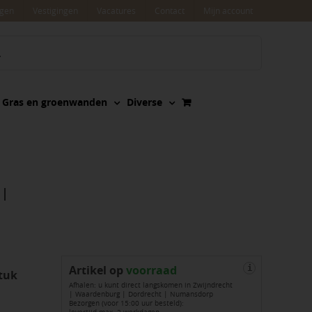
agen
Vestigingen
Vacatures
Contact
Mijn account
Gras en groenwanden
Diverse
l
Artikel op
voorraad
i
tuk
Afhalen: u kunt direct langskomen in Zwijndrecht
| Waardenburg | Dordrecht | Numansdorp
Bezorgen (voor 15:00 uur besteld):