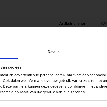
V2
Artikelnummer
1
Stuks per eenheid
stu
Eenheid
peningstijden tijdens de vakantieperiod
Details
go Dordrecht hanteren tijdens de vakantieperiode aangepa
 van cookies
 de vestigingspagina voor de actuele openingstijden.
ent en advertenties te personaliseren, om functies voor social
apendrechtse Brug
. Ook delen we informatie over uw gebruik van onze site met on
e. Deze partners kunnen deze gegevens combineren met andere i
erzameld op basis van uw gebruik van hun services.
se Brug die de komende maanden dicht is voor al het wegver
 voor zakelijke klanten op zoek naar tuin- en infraproducten
go-vestiging in de buurt is.
aan producten van topkwaliteit. Lees meer over de
zakelijk