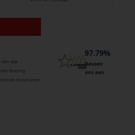
levertijd max. 2 werkdagen
97.79%
r één dak
Beveelt
elle levering
ons aan
irerende showtuinen