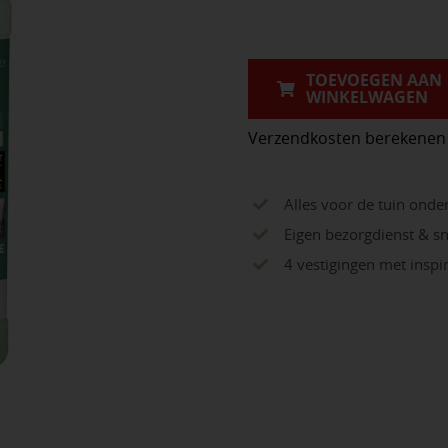
Flacon
1
l
TOEVOEGEN AAN
WINKELWAGEN
aantal
Verzendkosten berekenen
Alles voor de tuin onde
Eigen bezorgdienst & sn
4 vestigingen met insp