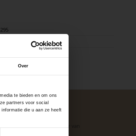
4295
k
e
Over
ste openingstijden
 media te bieden en om ons
ze partners voor social
nformatie die u aan ze heeft
keer, is het fijn
. Als professionele leverancier van
e mogelijkheden
.