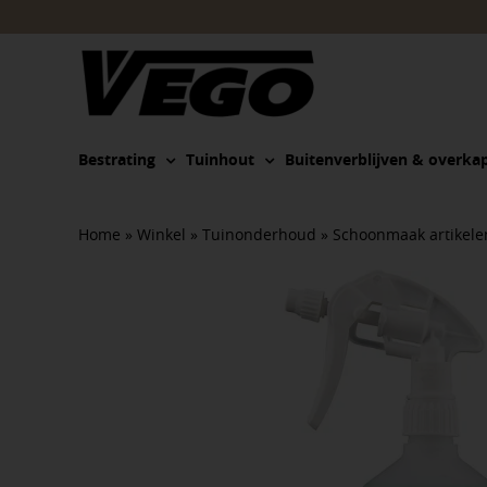
Ga
naar
inhoud
Bestrating
Tuinhout
Buitenverblijven & overka
Home
»
Winkel
»
Tuinonderhoud
»
Schoonmaak artikele