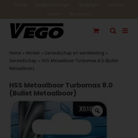
Ga
Zakelijk
Veelgestelde vragen
Vestigingen
Vacatures
naar
Contact
Mijn account
inhoud
Home
»
Winkel
»
Gereedschap en werkkleding
»
Gereedschap
»
HSS Metaalboor Turbomax 8.0 (Bullet
Metaalboor)
HSS Metaalboor Turbomax 8.0
(Bullet Metaalboor)