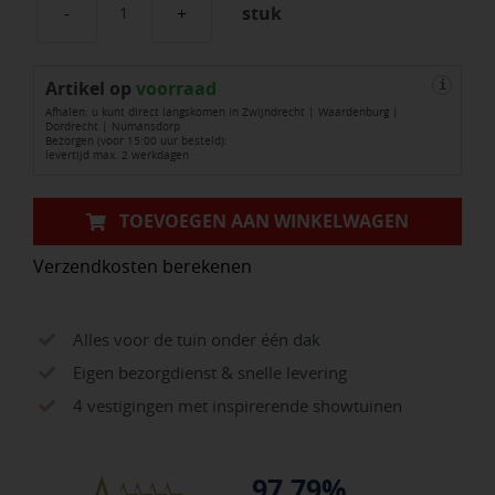
stuk
HSS
Metaalboor
Artikel op
Turbomax
voorraad
i
Afhalen: u kunt direct langskomen in Zwijndrecht | Waardenburg |
8.0
Dordrecht | Numansdorp
Bezorgen (voor 15:00 uur besteld):
(Bullet
levertijd max. 2 werkdagen
Metaalboor)
aantal
TOEVOEGEN AAN WINKELWAGEN
Verzendkosten berekenen
Alles voor de tuin onder één dak
Eigen bezorgdienst & snelle levering
4 vestigingen met inspirerende showtuinen
97.79%