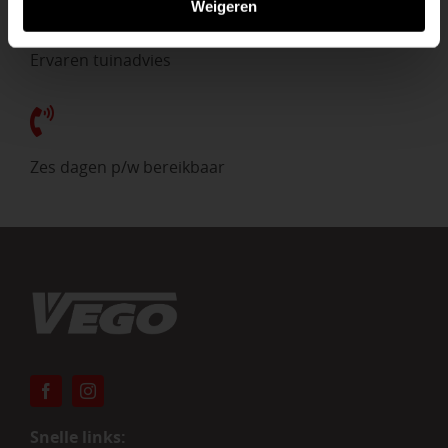
Weigeren
Ervaren tuinadvies
Zes dagen p/w bereikbaar
Snelle links: