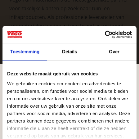
voor zakelijke klanten op zoek naar tuin- en
infraproducten. Als professionele leverancier van
tuinmaterialen bieden wij een breed assortiment
aan producten van topkwaliteit. Lees meer over de
zakelijke mogelijkheden
.
Toestemming
Details
Over
Deze website maakt gebruik van cookies
We gebruiken cookies om content en advertenties te
Aangepaste openingstijden tijdens de
personaliseren, om functies voor social media te bieden
vakantieperiode
en om ons websiteverkeer te analyseren. Ook delen we
informatie over uw gebruik van onze site met onze
Vrijblijvend advies?
Waardenburg en Vego Dordrecht hanteren tijdens
partners voor social media, adverteren en analyse. Deze
de vakantieperiode aangepaste openingstijden op
partners kunnen deze gegevens combineren met andere
informatie die u aan ze heeft verstrekt of die ze hebben
Geen probleem, wij hebben alles voor uw
zaterdag. Bekijk de vestigingspagina voor de
verzameld op basis van uw gebruik van hun services.
tuin en onze medewerkers adviseren je
actuele openingstijden.