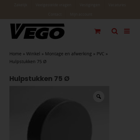
Ga
Zakelijk
Veelgestelde vragen
Vestigingen
Vacatures
naar
Contact
Mijn account
inhoud
Home
»
Winkel
»
Montage en afwerking
»
PVC
»
Hulpstukken 75 Ø
Hulpstukken 75 Ø