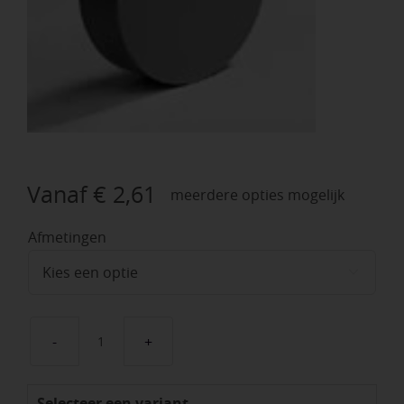
Vanaf
€
2,61
meerdere opties mogelijk
Afmetingen

Hulpstukken
75
Selecteer een variant
Ø