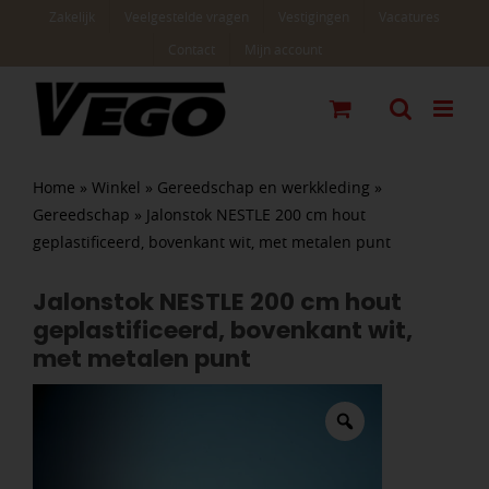
Ga
Zakelijk
Veelgestelde vragen
Vestigingen
Vacatures
naar
Contact
Mijn account
inhoud
Home
»
Winkel
»
Gereedschap en werkkleding
»
Gereedschap
»
Jalonstok NESTLE 200 cm hout
geplastificeerd, bovenkant wit, met metalen punt
Jalonstok NESTLE 200 cm hout
geplastificeerd, bovenkant wit,
met metalen punt