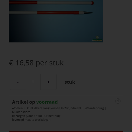
€
16,58
per stuk
stuk
Jalonstok
NESTLE
Artikel op
200
voorraad
i
Afhalen: u kunt direct langskomen in Zwijndrecht | Waardenburg |
cm
Numansdorp
Bezorgen (voor 15:00 uur besteld):
hout
levertijd max. 2 werkdagen
geplastificeerd,