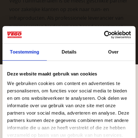
Vego Tuinmaterialen is de meest geschikte partner
voor zakelijke klanten op zoek naar tuin- en
infraproducten. Als professionele leverancier van
tuinmaterialen bieden wij een breed assortiment
aan producten van topkwaliteit. Lees meer over de
zakelijke mogelijkheden
.
Toestemming
Details
Over
Deze website maakt gebruik van cookies
We gebruiken cookies om content en advertenties te
Aangepaste openingstijden tijdens de
personaliseren, om functies voor social media te bieden
vakantieperiode
en om ons websiteverkeer te analyseren. Ook delen we
informatie over uw gebruik van onze site met onze
Vrijblijvend advies?
Waardenburg en Vego Dordrecht hanteren tijdens
partners voor social media, adverteren en analyse. Deze
de vakantieperiode aangepaste openingstijden op
partners kunnen deze gegevens combineren met andere
informatie die u aan ze heeft verstrekt of die ze hebben
zaterdag. Bekijk de vestigingspagina voor de
Geen probleem, wij hebben alles voor uw
verzameld op basis van uw gebruik van hun services.
actuele openingstijden.
tuin en onze medewerkers adviseren je