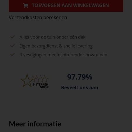
bovenkant
TOEVOEGEN AAN WINKELWAGEN
wit,
Verzendkosten berekenen
met
metalen
punt
Alles voor de tuin onder één dak
aantal
Eigen bezorgdienst & snelle levering
4 vestigingen met inspirerende showtuinen
97.79%
Beveelt ons aan
Meer informatie