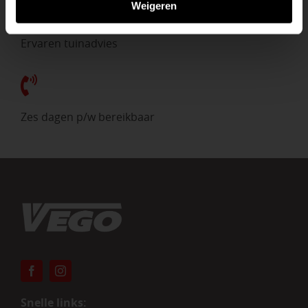
Weigeren
Ervaren tuinadvies
Zes dagen p/w bereikbaar
Snelle links: