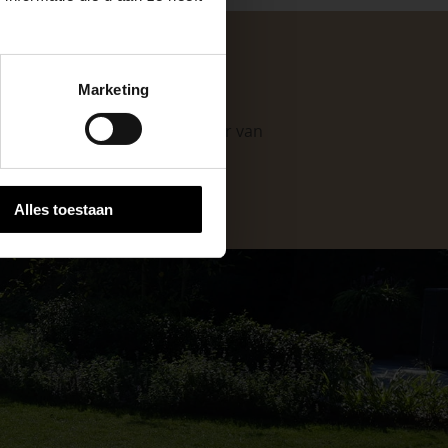
keer, is het fijn
Marketing
 stap van jouw
. Als professionele leverancier van
e mogelijkheden
.
Alles toestaan