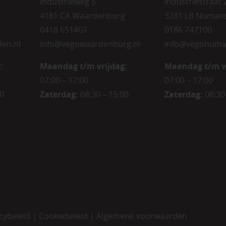
Industrieweg 5
Industriestraat 
4181 CA Waardenburg
3281 LB Numan
0418 651407
0186 747100
len.nl
info@vegowaardenburg.nl
info@vegonuma
:
Maandag t/m vrijdag:
Maandag t/m v
07:00 – 17:00
07:00 – 17:00
00
Zaterdag
:
08:30 – 15:00
Zaterdag
:
08:30
cybeleid
|
Cookiebeleid
|
Algemene voorwaarden