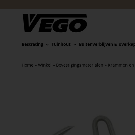
Ga
naar
inhoud
Bestrating
Tuinhout
Buitenverblijven & overka
Home
»
Winkel
»
Bevestigingsmaterialen
»
Krammen en a