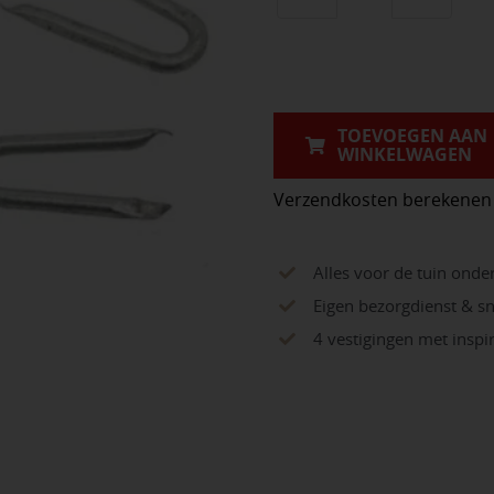
Krammen
verzinkt
2,4
x
25
TOEVOEGEN AAN
WINKELWAGEN
mm
(400
Verzendkosten berekenen
gram
per
Alles voor de tuin onde
verpakking)
Eigen bezorgdienst & sn
aantal
4 vestigingen met insp