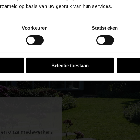
erzameld op basis van uw gebruik van hun services.
se Brug die de komende maanden dicht is voor al het wegver
go-vestiging in de buurt is.
Voorkeuren
Statistieken
n en inspirerende showtuinen helpen we je graag bij iedere
 voor zakelijke klanten op zoek naar tuin- en infraproducten
aan producten van topkwaliteit. Lees meer over de
zakelijk
VESTIGINGEN
Selectie toestaan
n en onze medewerkers