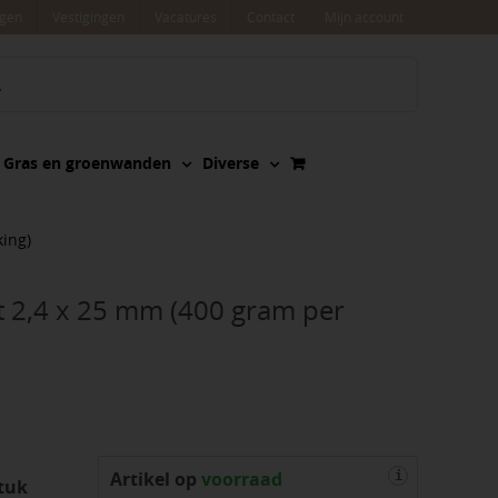
agen
Vestigingen
Vacatures
Contact
Mijn account
Gras en groenwanden
Diverse
ing)
 2,4 x 25 mm (400 gram per
Artikel op
voorraad
i
tuk