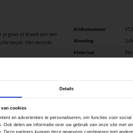
V1
Artikelnummer
 je gaas of draad aan een
2,
Afmeting
che keuze. Het verzinkt
Ver
Materiaal
1
Stuks per eenheid
n kans op doorbuigen bij
stu
Eenheid
ale klauwhamer, wat heel
peningstijden tijdens de vakantieperiod
 tussen de twee poten en de
Details
go Dordrecht hanteren tijdens de vakantieperiode aangepa
 van cookies
 de vestigingspagina voor de actuele openingstijden.
ent en advertenties te personaliseren, om functies voor social
apendrechtse Brug
. Ook delen we informatie over uw gebruik van onze site met on
e. Deze partners kunnen deze gegevens combineren met andere i