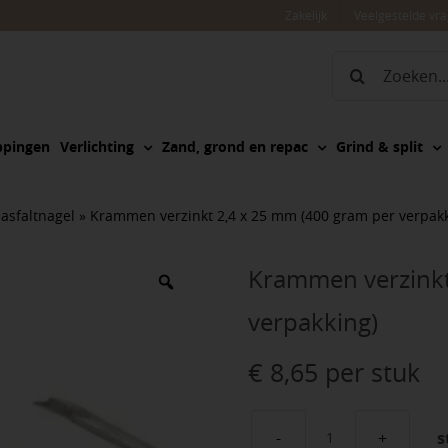
Zakelijk
Veelgestelde vr
Zoeken
naar:
ppingen
Verlichting
Zand, grond en repac
Grind & split
sfaltnagel
»
Krammen verzinkt 2,4 x 25 mm (400 gram per verpakk
Krammen verzinkt
verpakking)
€
8,65
per stuk
s