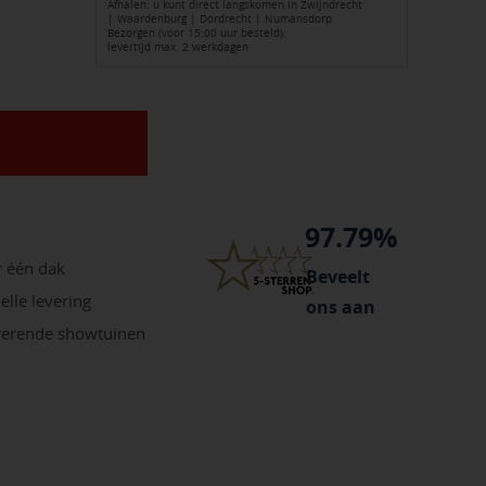
Afhalen: u kunt direct langskomen in Zwijndrecht
| Waardenburg | Dordrecht | Numansdorp
Bezorgen (voor 15:00 uur besteld):
levertijd max. 2 werkdagen
97.79%
r één dak
Beveelt
elle levering
ons aan
irerende showtuinen