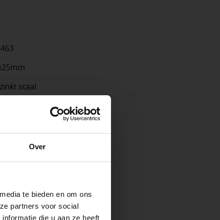
2463
4x25mm
zinkt staal
k
e
Over
ste openingstijden
 media te bieden en om ons
ze partners voor social
nformatie die u aan ze heeft