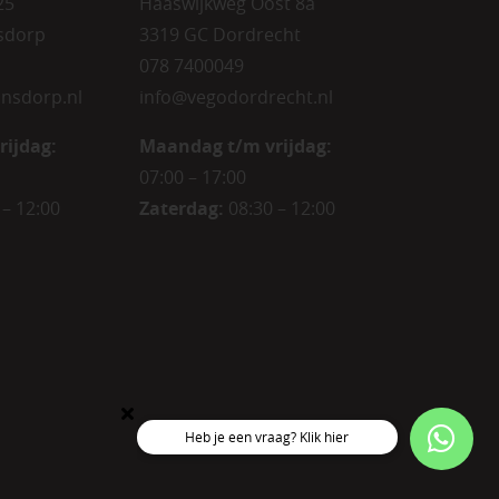
25
Haaswijkweg Oost 8a
sdorp
3319 GC Dordrecht
078 7400049
nsdorp.nl
info@vegodordrecht.nl
rijdag
:
Maandag t/m vrijdag:
07:00 – 17:00
 – 12:00
Zaterdag:
08:30 – 12:00
Heb je een vraag? Klik hier