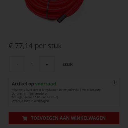
€
77,14
per stuk
stuk
Mantel
/
Artikel op
Kabelbeschermingsbuis-
voorraad
i
Afhalen: u kunt direct langskomen in Zwijndrecht | Waardenburg |
50mm
Dordrecht | Numansdorp
Bezorgen (voor 15:00 uur besteld):
L50
levertijd max. 2 werkdagen
/
Per
TOEVOEGEN AAN WINKELWAGEN
volle