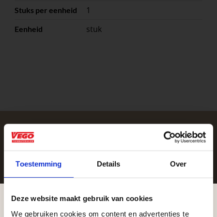
1
Stuks per eenheid
stuk
Eenheid
Zakelijke klant worden
Toestemming
Details
Over
Vego Tuinmaterialen is de meest geschikte partner
voor zakelijke klanten op zoek naar tuin- en
infraproducten. Als professionele leverancier van
Deze website maakt gebruik van cookies
tuinmaterialen bieden wij een breed assortiment
We gebruiken cookies om content en advertenties te