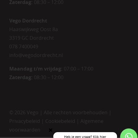
Zaterdag
:
08:30 – 12:00
Vego Dordrecht
Haaswijkweg Oost 8a
3319 GC Dordrecht
078 7400049
info@vegodordrecht.nl
Maandag t/m vrijdag:
07:00 – 17:00
Zaterdag:
08:30 – 12:00
©
2026 Vego | Alle rechten voorbehouden |
Privacybeleid
|
Cookiebeleid
|
Algemene
voorwaarden
Heb je een vraag? Klik hier