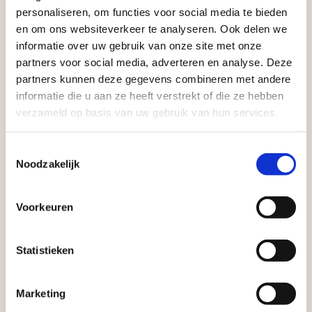
aan producten van topkwaliteit. Lees meer over de
Aangepaste openingstijden tijdens de
personaliseren, om functies voor social media te bieden
vakantieperiode
zakelijke mogelijkheden
.
en om ons websiteverkeer te analyseren. Ook delen we
informatie over uw gebruik van onze site met onze
Waardenburg en Vego Dordrecht hanteren tijdens
partners voor social media, adverteren en analyse. Deze
de vakantieperiode aangepaste openingstijden op
partners kunnen deze gegevens combineren met andere
informatie die u aan ze heeft verstrekt of die ze hebben
zaterdag. Bekijk de vestigingspagina voor de
verzameld op basis van uw gebruik van hun services.
actuele openingstijden.
Afsluiting Papendrechtse Brug
Toestemmingsselectie
Noodzakelijk
Vrijblijvend advies?
Met de Papendrechtse Brug die de komende
maanden dicht is voor al het wegverkeer, is het fijn
Voorkeuren
Geen probleem, wij hebben alles voor uw
dat er altijd een Vego-vestiging in de buurt is.
tuin en onze medewerkers adviseren je
Met vier vestigingen en inspirerende showtuinen
Statistieken
graag!
helpen we je graag bij iedere stap van jouw
tuinproject.
NEEM CONTACT MET ONS OP
Marketing