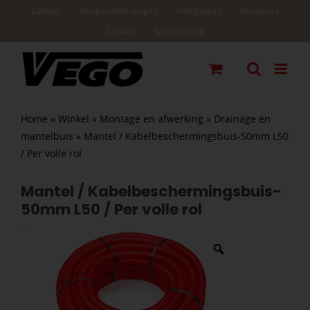
Ga
Zakelijk
Veelgestelde vragen
Vestigingen
Vacatures
naar
Contact
Mijn account
inhoud
Home
»
Winkel
»
Montage en afwerking
»
Drainage en
mantelbuis
»
Mantel / Kabelbeschermingsbuis-50mm L50
/ Per volle rol
Mantel / Kabelbeschermingsbuis-
50mm L50 / Per volle rol