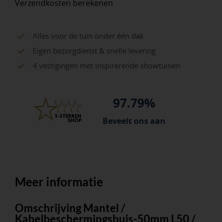
Verzendkosten berekenen
rol
aantal
Alles voor de tuin onder één dak
Eigen bezorgdienst & snelle levering
4 vestigingen met inspirerende showtuinen
97.79%
Beveelt ons aan
Meer informatie
Omschrijving Mantel /
Kabelbeschermingsbuis-50mm L50 /