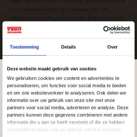
Vego Tuinmaterialen is de meest geschikte partner
voor zakelijke klanten op zoek naar tuin- en
infraproducten. Als professionele leverancier van
tuinmaterialen bieden wij een breed assortiment
aan producten van topkwaliteit. Lees meer over de
zakelijke mogelijkheden
.
Toestemming
Details
Over
Deze website maakt gebruik van cookies
We gebruiken cookies om content en advertenties te
Aangepaste openingstijden tijdens de
personaliseren, om functies voor social media te bieden
vakantieperiode
en om ons websiteverkeer te analyseren. Ook delen we
informatie over uw gebruik van onze site met onze
Waardenburg en Vego Dordrecht hanteren tijdens
Vrijblijvend advies?
partners voor social media, adverteren en analyse. Deze
de vakantieperiode aangepaste openingstijden op
partners kunnen deze gegevens combineren met andere
informatie die u aan ze heeft verstrekt of die ze hebben
zaterdag. Bekijk de vestigingspagina voor de
Geen probleem, wij hebben alles voor uw
verzameld op basis van uw gebruik van hun services.
actuele openingstijden.
tuin en onze medewerkers adviseren je