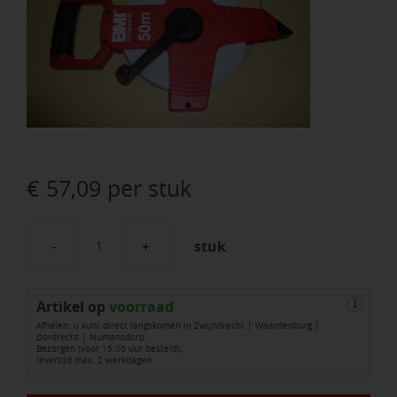
€
57,09
per stuk
stuk
Meetband
BMI
Artikel op
50
voorraad
i
Afhalen: u kunt direct langskomen in Zwijndrecht | Waardenburg |
meter
Dordrecht | Numansdorp
Bezorgen (voor 15:00 uur besteld):
glasvezel,
levertijd max. 2 werkdagen
kruishaspel