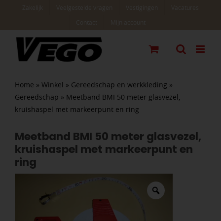
Ga
Zakelijk
Veelgestelde vragen
Vestigingen
Vacatures
naar
Contact
Mijn account
inhoud
Home
»
Winkel
»
Gereedschap en werkkleding
»
Gereedschap
»
Meetband BMI 50 meter glasvezel,
kruishaspel met markeerpunt en ring
Meetband BMI 50 meter glasvezel,
kruishaspel met markeerpunt en
ring