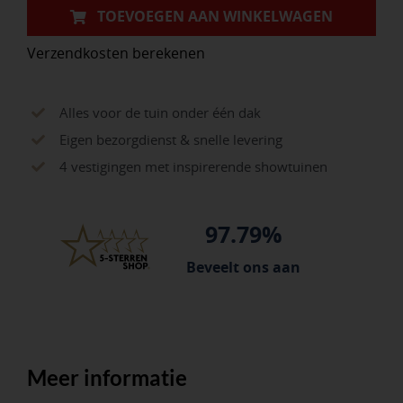
met
TOEVOEGEN AAN WINKELWAGEN
markeerpunt
Verzendkosten berekenen
en
ring
aantal
Alles voor de tuin onder één dak
Eigen bezorgdienst & snelle levering
4 vestigingen met inspirerende showtuinen
97.79%
Beveelt ons aan
Meer informatie