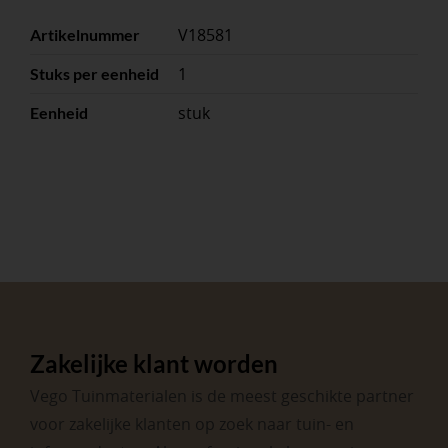
V18581
Artikelnummer
1
Stuks per eenheid
stuk
Eenheid
Zakelijke klant worden
Vego Tuinmaterialen is de meest geschikte partner
voor zakelijke klanten op zoek naar tuin- en