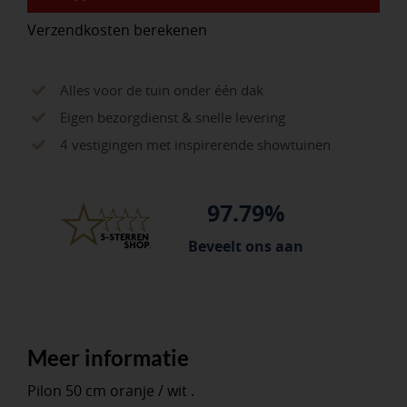
oranje
Verzendkosten berekenen
met
witte
banden
Alles voor de tuin onder één dak
aantal
Eigen bezorgdienst & snelle levering
4 vestigingen met inspirerende showtuinen
97.79%
Beveelt ons aan
Meer informatie
Pilon 50 cm oranje / wit .