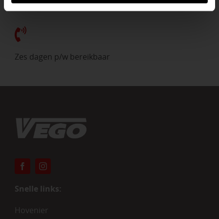
Ervaren tuinadvies
Zes dagen p/w bereikbaar
Snelle links:
Hovenier