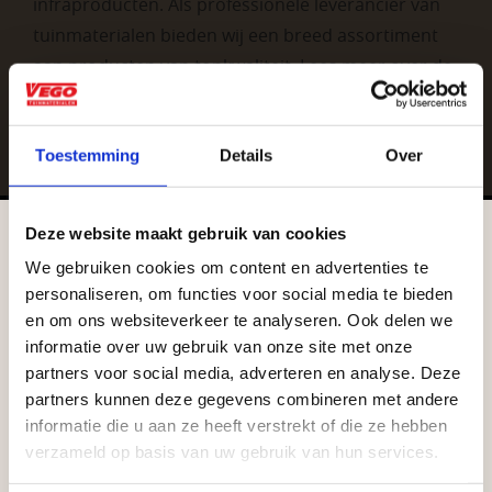
infraproducten. Als professionele leverancier van
tuinmaterialen bieden wij een breed assortiment
aan producten van topkwaliteit. Lees meer over de
zakelijke mogelijkheden
.
Toestemming
Details
Over
Deze website maakt gebruik van cookies
We gebruiken cookies om content en advertenties te
Aangepaste openingstijden tijdens de
personaliseren, om functies voor social media te bieden
vakantieperiode
en om ons websiteverkeer te analyseren. Ook delen we
Vrijblijvend advies?
informatie over uw gebruik van onze site met onze
Waardenburg en Vego Dordrecht hanteren tijdens
partners voor social media, adverteren en analyse. Deze
de vakantieperiode aangepaste openingstijden op
Geen probleem, wij hebben alles voor uw
partners kunnen deze gegevens combineren met andere
informatie die u aan ze heeft verstrekt of die ze hebben
zaterdag. Bekijk de vestigingspagina voor de
tuin en onze medewerkers adviseren je
verzameld op basis van uw gebruik van hun services.
actuele openingstijden.
graag!