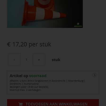
€
17,20
per stuk
stuk
Pilon
-
Artikel op
Verkeerskegel
voorraad
i
Afhalen: u kunt direct langskomen in Zwijndrecht | Waardenburg |
KONVOX
Dordrecht | Numansdorp
Bezorgen (voor 15:00 uur besteld):
50
levertijd max. 2 werkdagen
cm
PE,
TOEVOEGEN AAN WINKELWAGEN