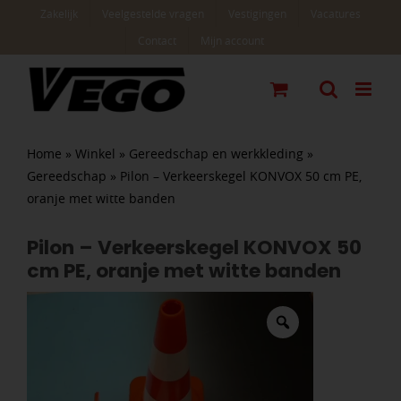
Ga
Zakelijk
Veelgestelde vragen
Vestigingen
Vacatures
naar
Contact
Mijn account
inhoud
Home
»
Winkel
»
Gereedschap en werkkleding
»
Gereedschap
»
Pilon – Verkeerskegel KONVOX 50 cm PE,
oranje met witte banden
Pilon – Verkeerskegel KONVOX 50
cm PE, oranje met witte banden