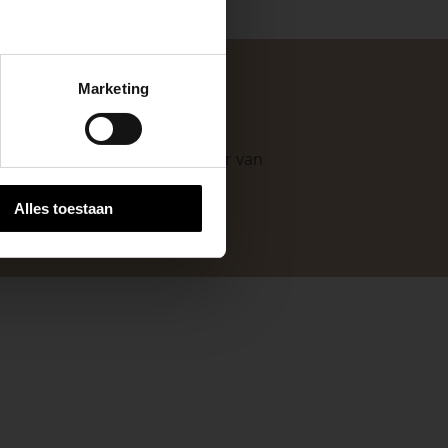
keer, is het fijn
Marketing
 stap van jouw
. Als professionele leverancier van
e mogelijkheden
.
Alles toestaan