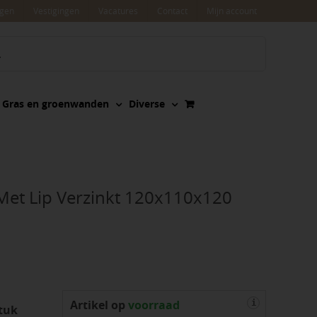
agen
Vestigingen
Vacatures
Contact
Mijn account
Gras en groenwanden
Diverse
Met Lip Verzinkt 120x110x120
Artikel op
voorraad
i
tuk