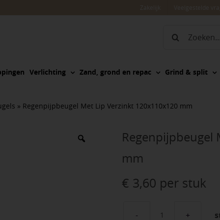
Zakelijk
Veelgestelde vr
Zoeken
naar:
ppingen
Verlichting
Zand, grond en repac
Grind & split
ugels
»
Regenpijpbeugel Met Lip Verzinkt 120x110x120 mm
Regenpijpbeugel 
mm
€
3,60
per stuk
s