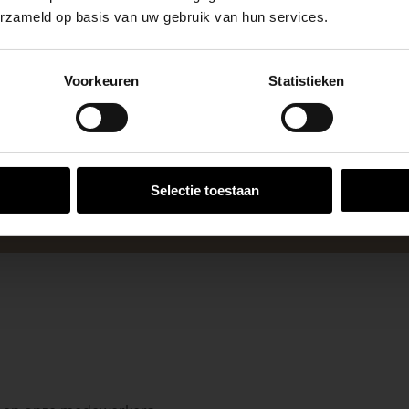
erzameld op basis van uw gebruik van hun services.
se Brug die de komende maanden dicht is voor al het wegver
go-vestiging in de buurt is.
Voorkeuren
Statistieken
n en inspirerende showtuinen helpen we je graag bij iedere
 voor zakelijke klanten op zoek naar tuin- en infraproducten
VESTIGINGEN
aan producten van topkwaliteit. Lees meer over de
zakelijk
Selectie toestaan