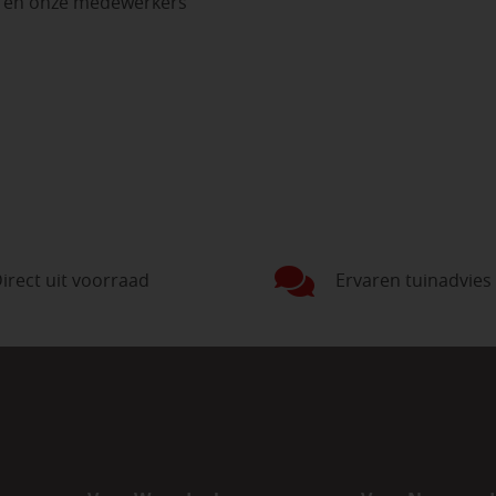
n en onze medewerkers
irect uit voorraad
Ervaren tuinadvies