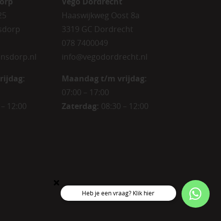
orp
Vego Dordrecht
25
Haaswijkweg Oost 8a
sdorp
3319 GC Dordrecht
078 7400049
nsdorp.nl
info@vegodordrecht.nl
rijdag
:
Maandag t/m vrijdag:
07:00 – 17:00
 – 12:00
Zaterdag:
08:30 – 12:00
Heb je een vraag? Klik hier