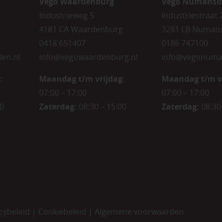
Vego Waardenburg
Vego Numansd
Industrieweg 5
Industriestraat 
4181 CA Waardenburg
3281 LB Numan
0418 651407
0186 747100
len.nl
info@vegowaardenburg.nl
info@vegonuma
:
Maandag t/m vrijdag:
Maandag t/m v
07:00 – 17:00
07:00 – 17:00
00
Zaterdag
:
08:30 – 15:00
Zaterdag
:
08:30
cybeleid
|
Cookiebeleid
|
Algemene voorwaarden