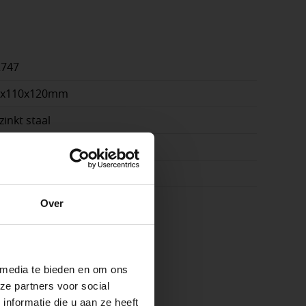
2747
0x110x120mm
zinkt staal
js
e
k
Over
ste openingstijden
 media te bieden en om ons
ze partners voor social
nformatie die u aan ze heeft