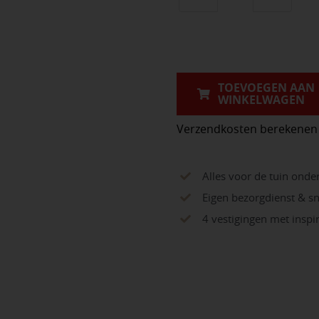
Regenpijpbeuge
Met
Lip
Verzinkt
120x110x120
TOEVOEGEN AAN
WINKELWAGEN
mm
aantal
Verzendkosten berekenen
Alles voor de tuin onde
Eigen bezorgdienst & sn
4 vestigingen met insp