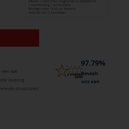
l
Afhalen: u kunt direct langskomen in Zwijndrecht
| Waardenburg | Numansdorp
Bezorgen (voor 15:00 uur besteld):
levertijd max. 2 werkdagen
97.79%
r één dak
Beveelt
elle levering
ons aan
irerende showtuinen