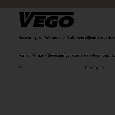
Ga
naar
inhoud
Bestrating
Tuinhout
Buitenverblijven & overka
Home
»
Winkel
»
Bevestigingsmaterialen
»
Regenpijpbe