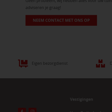
Geen probleem, wij hebben alles voor uw tui
adviseren je graag!
NEEM CONTACT MET ONS OP
Eigen bezorgdienst
D
Vestigingen