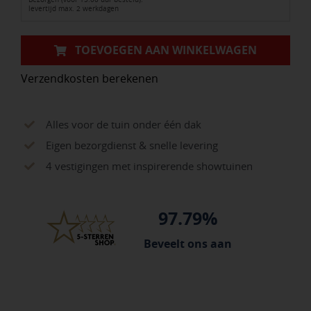
Model
levertijd max. 2 werkdagen
Verzinkt
124x100x124
TOEVOEGEN AAN WINKELWAGEN
mm
Verzendkosten berekenen
aantal
Alles voor de tuin onder één dak
Eigen bezorgdienst & snelle levering
4 vestigingen met inspirerende showtuinen
97.79%
Beveelt ons aan