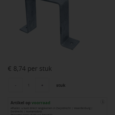
€
8,74
per stuk
stuk
Regenpijpbeugel
Met
Artikel op
Lip
voorraad
i
Afhalen: u kunt direct langskomen in Zwijndrecht | Waardenburg |
Zwaar
Dordrecht | Numansdorp
Bezorgen (voor 15:00 uur besteld):