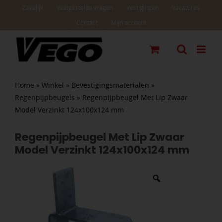
Ga
Zakelijk
Veelgestelde vragen
Vestigingen
Vacatures
naar
Contact
Mijn account
inhoud
Home
»
Winkel
»
Bevestigingsmaterialen
»
Regenpijpbeugels
»
Regenpijpbeugel Met Lip Zwaar
Model Verzinkt 124x100x124 mm
Regenpijpbeugel Met Lip Zwaar
Model Verzinkt 124x100x124 mm