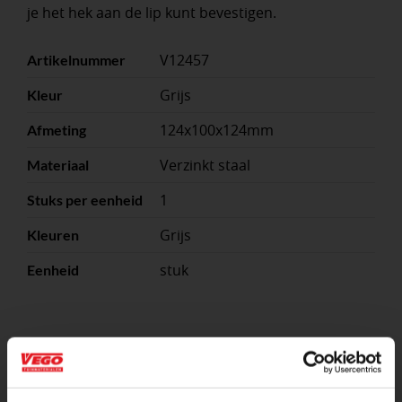
je het hek aan de lip kunt bevestigen.
V12457
Artikelnummer
Grijs
Kleur
124x100x124mm
Afmeting
Verzinkt staal
Materiaal
1
Stuks per eenheid
Grijs
Kleuren
stuk
Eenheid