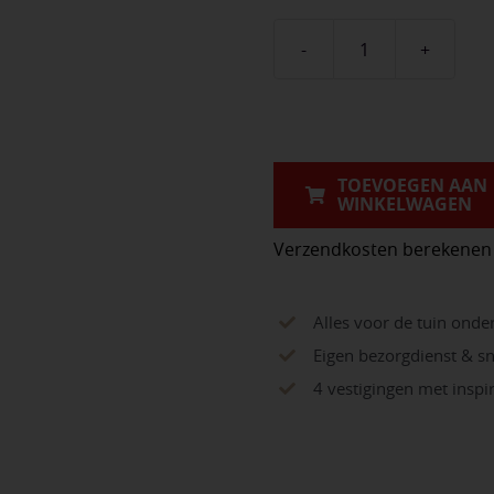
Schellevis
antraciet
aantal
TOEVOEGEN AAN
WINKELWAGEN
Verzendkosten berekenen
Alles voor de tuin onde
Eigen bezorgdienst & sn
4 vestigingen met insp