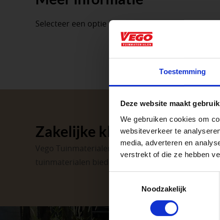
Selecteer een optie om de productinformatie te t
Aangepaste o
Toestemming
Waardenburg en Ve
Deze website maakt gebruik
op zaterdag. Bekijk
We gebruiken cookies om cont
Zakelijke klant worden
Afsluiting P
websiteverkeer te analyseren
media, adverteren en analys
Vego Tuinmaterialen is de meest geschikte partner
verstrekt of die ze hebben v
tuinmaterialen bieden wij een breed assortiment 
Met de Papendrecht
dat er altijd een Ve
Toestemmingsselectie
Noodzakelijk
Met vier vestiginge
tuinproject.