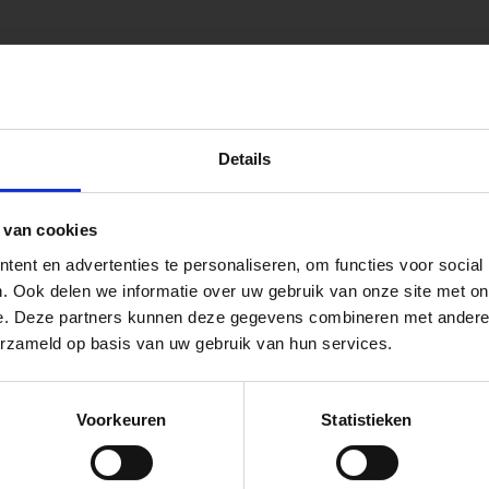
onen.
peningstijden tijdens de vakantieperiod
Details
go Dordrecht hanteren tijdens de vakantieperiode aangepa
 van cookies
 de vestigingspagina voor de actuele openingstijden.
ent en advertenties te personaliseren, om functies voor social
apendrechtse Brug
. Ook delen we informatie over uw gebruik van onze site met on
e. Deze partners kunnen deze gegevens combineren met andere i
 voor zakelijke klanten op zoek naar tuin- en infraproducten
erzameld op basis van uw gebruik van hun services.
aan producten van topkwaliteit. Lees meer over de
zakelijk
se Brug die de komende maanden dicht is voor al het wegver
go-vestiging in de buurt is.
Voorkeuren
Statistieken
n en inspirerende showtuinen helpen we je graag bij iedere