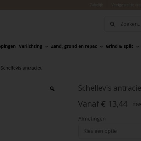
Zakelijk
Veelgestelde vr
Zoeken
naar:
ppingen
Verlichting
Zand, grond en repac
Grind & split
»
Schellevis antraciet
Schellevis antracie
Vanaf
€
13,44
mee
Afmetingen