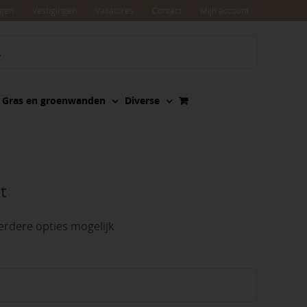
agen
Vestigingen
Vacatures
Contact
Mijn account
Gras en groenwanden
Diverse
t
rdere opties mogelijk
