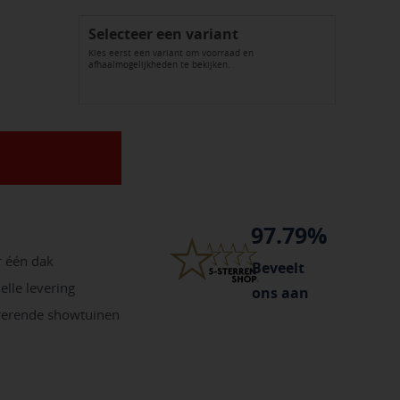
Selecteer een variant
Kies eerst een variant om voorraad en
afhaalmogelijkheden te bekijken.
97.79%
r één dak
Beveelt
elle levering
ons aan
irerende showtuinen