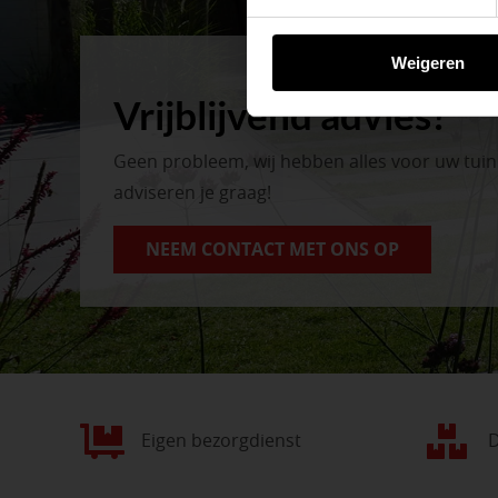
BEKIJK ONZE 
Weigeren
Vrijblijvend advies?
Geen probleem, wij hebben alles voor uw tui
adviseren je graag!
NEEM CONTACT MET ONS OP
Eigen bezorgdienst
D