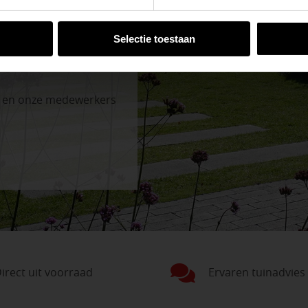
VESTIGINGEN
Selectie toestaan
n en onze medewerkers
irect uit voorraad
Ervaren tuinadvies