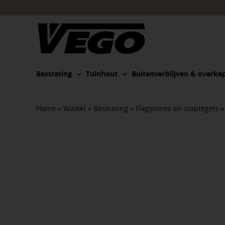
Ga
naar
inhoud
Bestrating
Tuinhout
Buitenverblijven & overka
Home
»
Winkel
»
Bestrating
»
Flagstones en staptegels