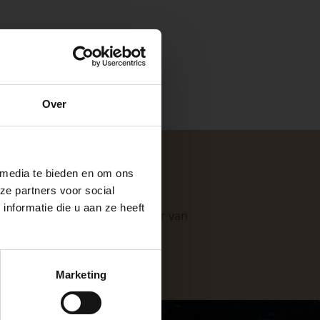
e
Over
ste openingstijden
 media te bieden en om ons
ze partners voor social
nformatie die u aan ze heeft
. Als professionele leverancier van
e mogelijkheden
.
keer, is het fijn
Marketing
 stap van jouw