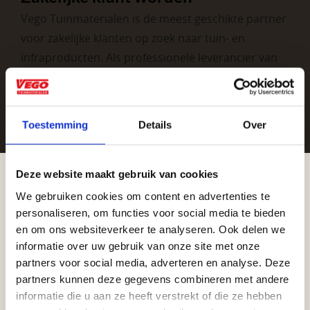
Vego Tuinmaterialen is de meest geschikte partner
voor zakelijke klanten op zoek naar tuin- en
infraproducten. Als professionele leverancier van
tuinmaterialen bieden wij een breed assortiment
aan producten van topkwaliteit. Lees meer over de
zakelijke mogelijkheden
.
Toestemming
Details
Over
Deze website maakt gebruik van cookies
We gebruiken cookies om content en advertenties te
Aangepaste openingstijden tijdens de
personaliseren, om functies voor social media te bieden
vakantieperiode
en om ons websiteverkeer te analyseren. Ook delen we
informatie over uw gebruik van onze site met onze
Waardenburg en Vego Dordrecht hanteren tijdens
Vrijblijvend advies?
partners voor social media, adverteren en analyse. Deze
de vakantieperiode aangepaste openingstijden op
partners kunnen deze gegevens combineren met andere
informatie die u aan ze heeft verstrekt of die ze hebben
zaterdag. Bekijk de vestigingspagina voor de
Geen probleem, wij hebben alles voor uw