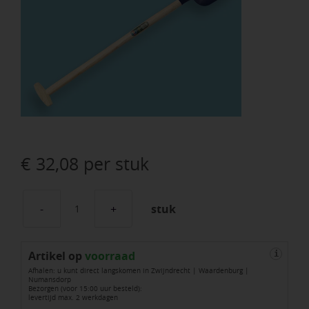
€
32,08
per stuk
stuk
Schepbats
ATLAS
Artikel op
DIAMANT
voorraad
i
Afhalen: u kunt direct langskomen in Zwijndrecht | Waardenburg |
3/4
Numansdorp
Bezorgen (voor 15:00 uur besteld):
0
levertijd max. 2 werkdagen