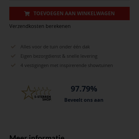
blauw,
gehard
TOEVOEGEN AAN WINKELWAGEN
en
Verzendkosten berekenen
gepolijst,
met
ATLAS
Alles voor de tuin onder één dak
schopsteel
Eigen bezorgdienst & snelle levering
110
4 vestigingen met inspirerende showtuinen
cm
gebogen
97.79%
aantal
Beveelt ons aan
Meer informatie