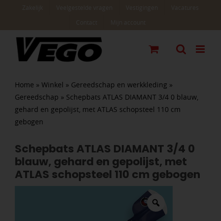
Ga
Zakelijk
Veelgestelde vragen
Vestigingen
Vacatures
naar
Contact
Mijn account
inhoud
Home
»
Winkel
»
Gereedschap en werkkleding
»
Gereedschap
»
Schepbats ATLAS DIAMANT 3/4 0 blauw,
gehard en gepolijst, met ATLAS schopsteel 110 cm
gebogen
Schepbats ATLAS DIAMANT 3/4 0
blauw, gehard en gepolijst, met
ATLAS schopsteel 110 cm gebogen