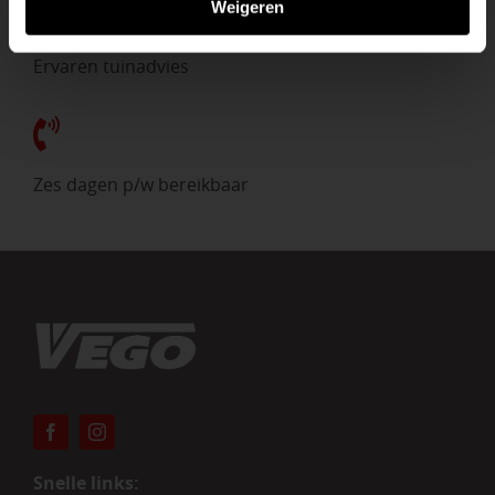
Weigeren
Ervaren tuinadvies
Zes dagen p/w bereikbaar
Snelle links: