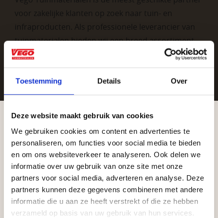
voor zakelijke klanten op zoek naar tuin- en
infraproducten. Als professionele leverancier van
tuinmaterialen bieden wij een breed assortiment
aan producten van topkwaliteit. Lees meer over de
zakelijke mogelijkheden
.
Toestemming
Details
Over
Deze website maakt gebruik van cookies
We gebruiken cookies om content en advertenties te
Aangepaste openingstijden tijdens de
personaliseren, om functies voor social media te bieden
vakantieperiode
en om ons websiteverkeer te analyseren. Ook delen we
informatie over uw gebruik van onze site met onze
Vrijblijvend advies?
Waardenburg en Vego Dordrecht hanteren tijdens
partners voor social media, adverteren en analyse. Deze
de vakantieperiode aangepaste openingstijden op
partners kunnen deze gegevens combineren met andere
informatie die u aan ze heeft verstrekt of die ze hebben
Geen probleem, wij hebben alles voor uw
zaterdag. Bekijk de vestigingspagina voor de
verzameld op basis van uw gebruik van hun services.
tuin en onze medewerkers adviseren je
actuele openingstijden.