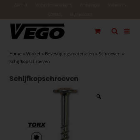
Ga
Zakelijk
Veelgestelde vragen
Vestigingen
Vacatures
naar
Contact
Mijn account
inhoud
Home
»
Winkel
»
Bevestigingsmaterialen
»
Schroeven
»
Schijfkopschroeven
Schijfkopschroeven