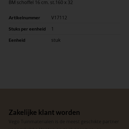
BM schoffel 16 cm. st.160 x 32
V17112
Artikelnummer
1
Stuks per eenheid
stuk
Eenheid
Zakelijke klant worden
Vego Tuinmaterialen is de meest geschikte partner