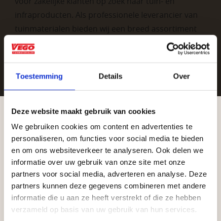
voor zakelijke klanten op zoek naar tuin- en
infraproducten. Als professionele leverancier van
tuinmaterialen bieden wij een breed assortiment
aan producten van topkwaliteit. Lees meer over de
zakelijke mogelijkheden
.
Toestemming
Details
Over
Deze website maakt gebruik van cookies
We gebruiken cookies om content en advertenties te
Aangepaste openingstijden tijdens de
personaliseren, om functies voor social media te bieden
vakantieperiode
en om ons websiteverkeer te analyseren. Ook delen we
Vrijblijvend advies?
informatie over uw gebruik van onze site met onze
Waardenburg en Vego Dordrecht hanteren tijdens
partners voor social media, adverteren en analyse. Deze
de vakantieperiode aangepaste openingstijden op
partners kunnen deze gegevens combineren met andere
Geen probleem, wij hebben alles voor uw
informatie die u aan ze heeft verstrekt of die ze hebben
zaterdag. Bekijk de vestigingspagina voor de
tuin en onze medewerkers adviseren je
verzameld op basis van uw gebruik van hun services.
actuele openingstijden.
graag!