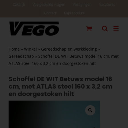
Ga
Zakelijk
Veelgestelde vragen
Vestigingen
Vacatures
naar
Contact
Mijn account
inhoud
Home
»
Winkel
»
Gereedschap en werkkleding
»
Gereedschap
»
Schoffel DE WIT Betuws model 16 cm, met
ATLAS steel 160 x 3,2 cm en doorgestoken hilt
Schoffel DE WIT Betuws model 16
cm, met ATLAS steel 160 x 3,2 cm
en doorgestoken hilt