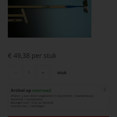
€
49,38
per stuk
stuk
Schoffel
DE
Artikel op
WIT
voorraad
i
Afhalen: u kunt direct langskomen in Zwijndrecht | Waardenburg |
Betuws
Dordrecht | Numansdorp
Bezorgen (voor 15:00 uur besteld):
model
levertijd max. 2 werkdagen
16