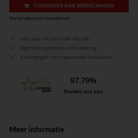
cm,
TOEVOEGEN AAN WINKELWAGEN
met
Verzendkosten berekenen
ATLAS
steel
160
Alles voor de tuin onder één dak
x
Eigen bezorgdienst & snelle levering
3,2
4 vestigingen met inspirerende showtuinen
cm
en
97.79%
doorgestoken
hilt
Beveelt ons aan
aantal
Meer informatie