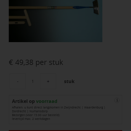
€
49,38
per stuk
stuk
Schoffel
DE
Artikel op
WIT
voorraad
i
Afhalen: u kunt direct langskomen in Zwijndrecht | Waardenburg |
Betuws
Dordrecht | Numansdorp
Bezorgen (voor 15:00 uur besteld):
model
levertijd max. 2 werkdagen
18