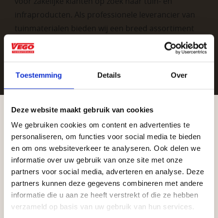
voor zakelijke klanten op zoek naar tuin- en
infraproducten. Als professionele leverancier van
tuinmaterialen bieden wij een breed assortiment
aan producten van topkwaliteit. Lees meer over de
zakelijke mogelijkheden
.
Toestemming
Details
Over
Deze website maakt gebruik van cookies
We gebruiken cookies om content en advertenties te
Aangepaste openingstijden tijdens de
personaliseren, om functies voor social media te bieden
vakantieperiode
en om ons websiteverkeer te analyseren. Ook delen we
Vrijblijvend advies?
informatie over uw gebruik van onze site met onze
Waardenburg en Vego Dordrecht hanteren tijdens
partners voor social media, adverteren en analyse. Deze
de vakantieperiode aangepaste openingstijden op
partners kunnen deze gegevens combineren met andere
Geen probleem, wij hebben alles voor uw
informatie die u aan ze heeft verstrekt of die ze hebben
zaterdag. Bekijk de vestigingspagina voor de
tuin en onze medewerkers adviseren je
verzameld op basis van uw gebruik van hun services.
actuele openingstijden.
graag!