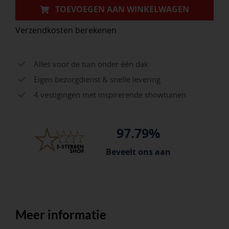
cm,
TOEVOEGEN AAN WINKELWAGEN
met
Verzendkosten berekenen
ATLAS
steel
160
Alles voor de tuin onder één dak
x
Eigen bezorgdienst & snelle levering
3,2
4 vestigingen met inspirerende showtuinen
cm
en
97.79%
doorgestoken
hilt
Beveelt ons aan
aantal
Meer informatie