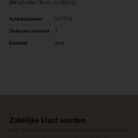
BM schoffel 18 cm. st.160×32
V17114
Artikelnummer
1
Stuks per eenheid
stuk
Eenheid
Zakelijke klant worden
Vego Tuinmaterialen is de meest geschikte partner