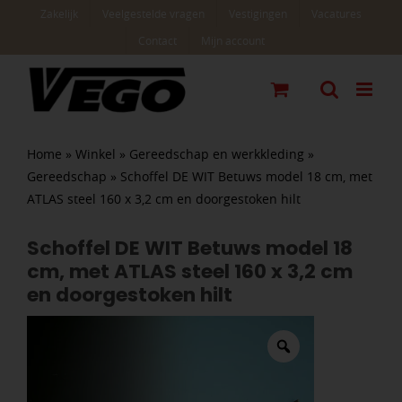
Ga
Zakelijk
Veelgestelde vragen
Vestigingen
Vacatures
naar
Contact
Mijn account
inhoud
Home
»
Winkel
»
Gereedschap en werkkleding
»
Gereedschap
»
Schoffel DE WIT Betuws model 18 cm, met
ATLAS steel 160 x 3,2 cm en doorgestoken hilt
Schoffel DE WIT Betuws model 18
cm, met ATLAS steel 160 x 3,2 cm
en doorgestoken hilt