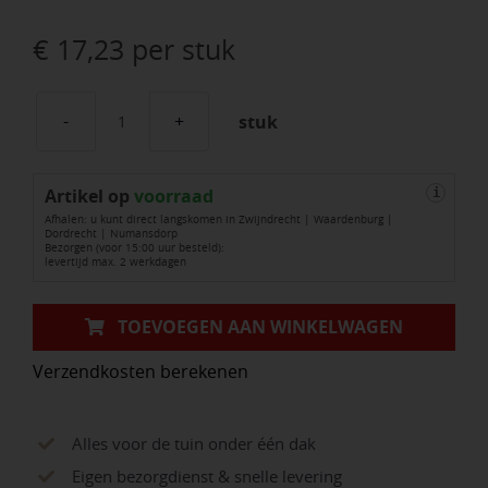
€
17,23
per stuk
stuk
Slangenboor
"lewis"
Artikel op
10x235
voorraad
i
Afhalen: u kunt direct langskomen in Zwijndrecht | Waardenburg |
aantal
Dordrecht | Numansdorp
Bezorgen (voor 15:00 uur besteld):
levertijd max. 2 werkdagen
TOEVOEGEN AAN WINKELWAGEN
Verzendkosten berekenen
Alles voor de tuin onder één dak
Eigen bezorgdienst & snelle levering