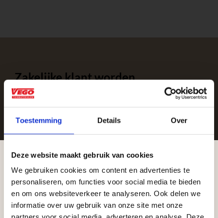
Zakelijke klant worden
Vego Tuinmaterialen is de meest geschikte partner
voor zakelijke klanten op zoek naar tuin- en
infraproducten. Als professionele leverancier van
Toestemming
Details
Over
tuinmaterialen bieden wij een breed assortiment
aan producten van topkwaliteit. Lees meer over de
Deze website maakt gebruik van cookies
zakelijke mogelijkheden
.
We gebruiken cookies om content en advertenties te
Aangepaste openingstijden tijdens de
personaliseren, om functies voor social media te bieden
vakantieperiode
en om ons websiteverkeer te analyseren. Ook delen we
informatie over uw gebruik van onze site met onze
Waardenburg en Vego Dordrecht hanteren tijdens
partners voor social media, adverteren en analyse. Deze