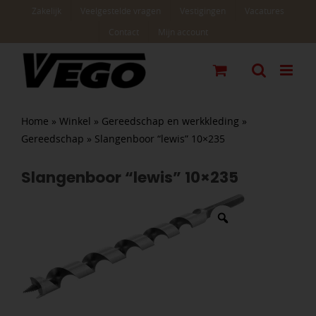
Ga
Zakelijk
Veelgestelde vragen
Vestigingen
Vacatures
naar
Contact
Mijn account
inhoud
Home
»
Winkel
»
Gereedschap en werkkleding
»
Gereedschap
»
Slangenboor “lewis” 10×235
Slangenboor “lewis” 10×235