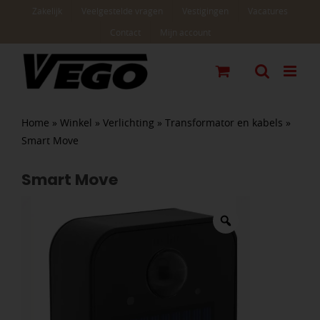
Ga
Zakelijk
Veelgestelde vragen
Vestigingen
Vacatures
naar
Contact
Mijn account
inhoud
Home
»
Winkel
»
Verlichting
»
Transformator en kabels
»
Smart Move
Smart Move