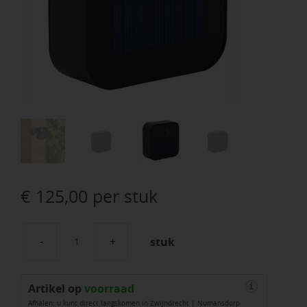
€
125,00
per stuk
stuk
Smart
Move
Artikel op
aantal
voorraad
i
Afhalen: u kunt direct langskomen in Zwijndrecht | Numansdorp