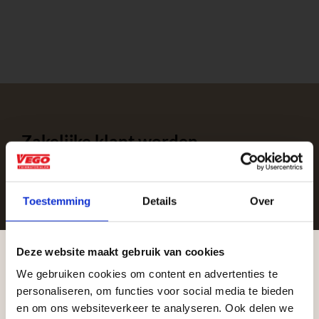
Zakelijke klant worden
Vego Tuinmaterialen is de meest geschikte partner
voor zakelijke klanten op zoek naar tuin- en
Toestemming
Details
Over
infraproducten. Als professionele leverancier van
tuinmaterialen bieden wij een breed assortiment
aan producten van topkwaliteit. Lees meer over de
Deze website maakt gebruik van cookies
zakelijke mogelijkheden
.
We gebruiken cookies om content en advertenties te
Aangepaste openingstijden tijdens de
personaliseren, om functies voor social media te bieden
vakantieperiode
en om ons websiteverkeer te analyseren. Ook delen we