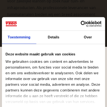
voor zakelijke klanten op zoek naar tuin- en
infraproducten. Als professionele leverancier van
tuinmaterialen bieden wij een breed assortiment
aan producten van topkwaliteit. Lees meer over de
zakelijke mogelijkheden
.
Toestemming
Details
Over
Deze website maakt gebruik van cookies
We gebruiken cookies om content en advertenties te
Aangepaste openingstijden tijdens de
personaliseren, om functies voor social media te bieden
vakantieperiode
en om ons websiteverkeer te analyseren. Ook delen we
Vrijblijvend advies?
informatie over uw gebruik van onze site met onze
Waardenburg en Vego Dordrecht hanteren tijdens
partners voor social media, adverteren en analyse. Deze
de vakantieperiode aangepaste openingstijden op
partners kunnen deze gegevens combineren met andere
Geen probleem, wij hebben alles voor uw
informatie die u aan ze heeft verstrekt of die ze hebben
zaterdag. Bekijk de vestigingspagina voor de
tuin en onze medewerkers adviseren je
verzameld op basis van uw gebruik van hun services.
actuele openingstijden.