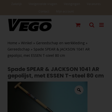
Ga
Zakelijk
Veelgestelde vragen
Vestigingen
Vacatures
naar
Contact
Mijn account
inhoud
Home
»
Winkel
»
Gereedschap en werkkleding
»
Gereedschap
»
Spade SPEAR & JACKSON 1041 AR
gepolijst, met ESSEN T-steel 80 cm
Spade SPEAR & JACKSON 1041 AR
gepolijst, met ESSEN T-steel 80 cm