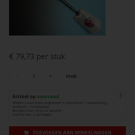
€
79,73
per stuk
stuk
Spade
SPEAR
Artikel op
&
voorraad
i
Afhalen: u kunt direct langskomen in Zwijndrecht | Waardenburg |
JACKSON
Dordrecht | Numansdorp
Bezorgen (voor 15:00 uur besteld):
1041
levertijd max. 2 werkdagen
AR
gepolijst,
TOEVOEGEN AAN WINKELWAGEN