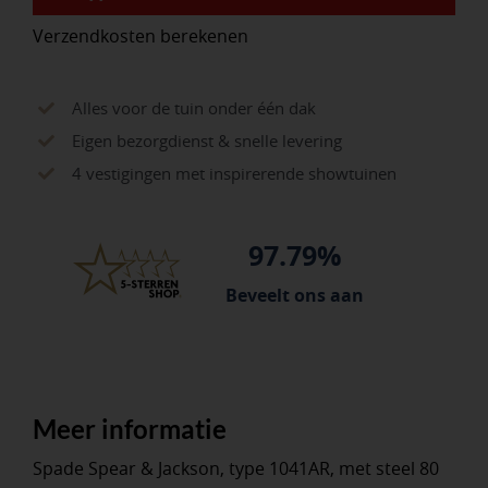
met
Verzendkosten berekenen
ESSEN
T-
steel
Alles voor de tuin onder één dak
80
Eigen bezorgdienst & snelle levering
cm
4 vestigingen met inspirerende showtuinen
aantal
97.79%
Beveelt ons aan
Meer informatie
Spade Spear & Jackson, type 1041AR, met steel 80