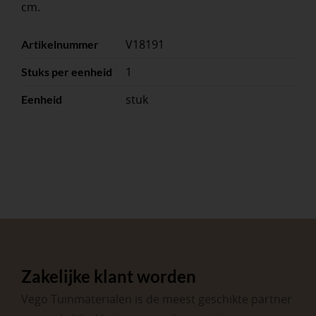
cm.
V18191
Artikelnummer
1
Stuks per eenheid
stuk
Eenheid
Zakelijke klant worden
Vego Tuinmaterialen is de meest geschikte partner