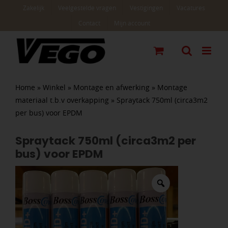
Ga
Zakelijk
Veelgestelde vragen
Vestigingen
Vacatures
naar
Contact
Mijn account
inhoud
Home
»
Winkel
»
Montage en afwerking
»
Montage
materiaal t.b.v overkapping
»
Spraytack 750ml (circa3m2
per bus) voor EPDM
Spraytack 750ml (circa3m2 per
bus) voor EPDM