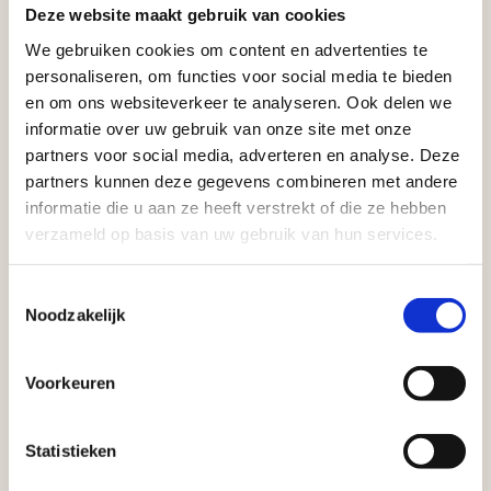
Deze website maakt gebruik van cookies
voor zakelijke klanten op zoek naar tuin- en
We gebruiken cookies om content en advertenties te
infraproducten. Als professionele leverancier van
Aangepaste openingstijden tijdens de
personaliseren, om functies voor social media te bieden
vakantieperiode
tuinmaterialen bieden wij een breed assortiment
en om ons websiteverkeer te analyseren. Ook delen we
aan producten van topkwaliteit. Lees meer over de
informatie over uw gebruik van onze site met onze
Waardenburg en Vego Dordrecht hanteren tijdens
zakelijke mogelijkheden
.
partners voor social media, adverteren en analyse. Deze
de vakantieperiode aangepaste openingstijden op
partners kunnen deze gegevens combineren met andere
informatie die u aan ze heeft verstrekt of die ze hebben
zaterdag. Bekijk de vestigingspagina voor de
verzameld op basis van uw gebruik van hun services.
actuele openingstijden.
Afsluiting Papendrechtse Brug
Toestemmingsselectie
Noodzakelijk
Met de Papendrechtse Brug die de komende
Vrijblijvend advies?
maanden dicht is voor al het wegverkeer, is het fijn
Voorkeuren
dat er altijd een Vego-vestiging in de buurt is.
Met vier vestigingen en inspirerende showtuinen
Statistieken
Geen probleem, wij hebben alles voor uw
helpen we je graag bij iedere stap van jouw
tuin en onze medewerkers adviseren je