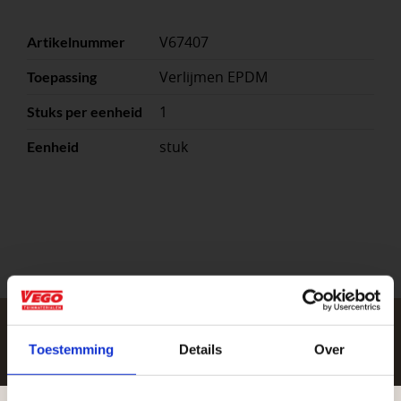
V67407
Artikelnummer
Verlijmen EPDM
Toepassing
1
Stuks per eenheid
stuk
Eenheid
Toestemming
Details
Over
Zakelijke klant worden
Vego Tuinmaterialen is de meest geschikte partner