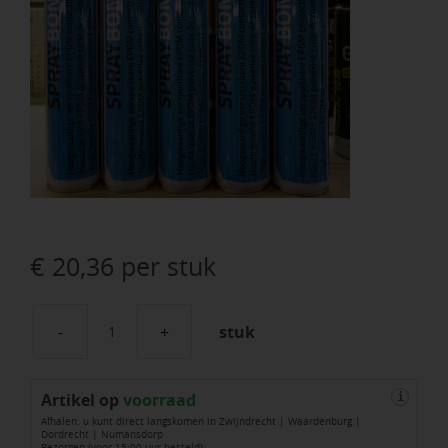
€
20,36
per stuk
stuk
Spraytack
750ml
Artikel op
(circa3m2
voorraad
i
Afhalen: u kunt direct langskomen in Zwijndrecht | Waardenburg |
per
Dordrecht | Numansdorp
Bezorgen (voor 15:00 uur besteld):