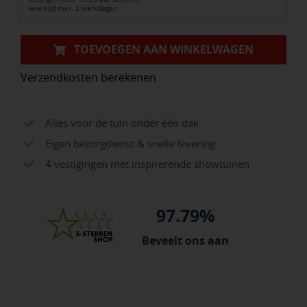
bus)
levertijd max. 2 werkdagen
voor
EPDM
TOEVOEGEN AAN WINKELWAGEN
aantal
Verzendkosten berekenen
Alles voor de tuin onder één dak
Eigen bezorgdienst & snelle levering
4 vestigingen met inspirerende showtuinen
97.79%
Beveelt ons aan