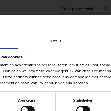
1
Stuks per eenheid
stu
Eenheid
peningstijden tijdens de vakantieperiod
Details
go Dordrecht hanteren tijdens de vakantieperiode aangepa
 van cookies
 de vestigingspagina voor de actuele openingstijden.
ent en advertenties te personaliseren, om functies voor social
apendrechtse Brug
. Ook delen we informatie over uw gebruik van onze site met on
e. Deze partners kunnen deze gegevens combineren met andere i
 voor zakelijke klanten op zoek naar tuin- en infraproducten
erzameld op basis van uw gebruik van hun services.
aan producten van topkwaliteit. Lees meer over de
zakelijk
se Brug die de komende maanden dicht is voor al het wegver
go-vestiging in de buurt is.
Voorkeuren
Statistieken
n en inspirerende showtuinen helpen we je graag bij iedere