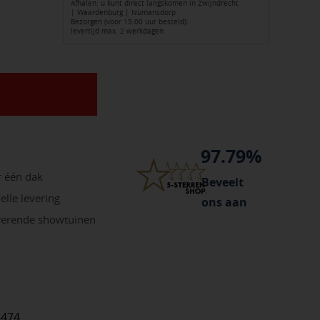
ng
Afhalen: u kunt direct langskomen in Zwijndrecht
| Waardenburg | Numansdorp
Bezorgen (voor 15:00 uur besteld):
levertijd max. 2 werkdagen
97.79%
r één dak
Beveelt
elle levering
ons aan
irerende showtuinen
8474