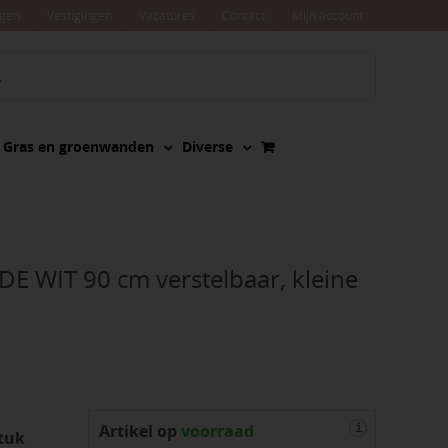
agen
Vestigingen
Vacatures
Contact
Mijn account
Gras en groenwanden
Diverse
DE WIT 90 cm verstelbaar, kleine
Artikel op
voorraad
i
tuk