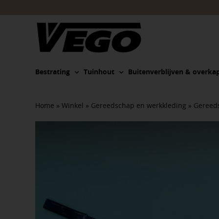
Ga
naar
inhoud
Bestrating
Tuinhout
Buitenverblijven & overka
Home
»
Winkel
»
Gereedschap en werkkleding
»
Gereed