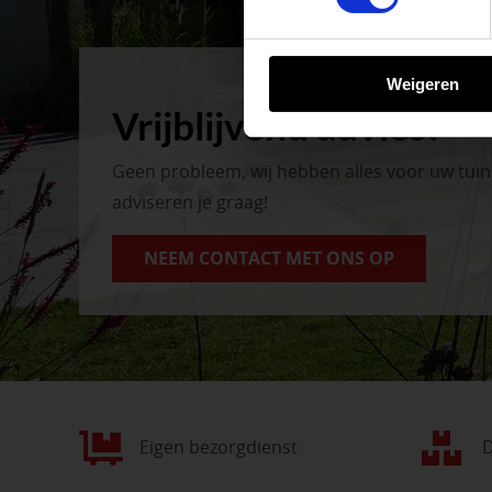
BEKIJK ONZE 
Weigeren
Vrijblijvend advies?
Geen probleem, wij hebben alles voor uw tui
adviseren je graag!
NEEM CONTACT MET ONS OP
Eigen bezorgdienst
D