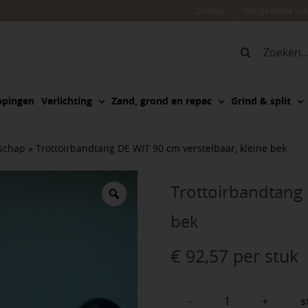
Zakelijk
Veelgestelde vr
Zoeken
naar:
ppingen
Verlichting
Zand, grond en repac
Grind & split
schap
»
Trottoirbandtang DE WIT 90 cm verstelbaar, kleine bek
Trottoirbandtang 
bek
€
92,57
per stuk
s