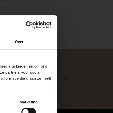
k
e
Over
ste openingstijden
 media te bieden en om ons
ze partners voor social
nformatie die u aan ze heeft
. Als professionele leverancier van
e mogelijkheden
.
keer, is het fijn
Marketing
 stap van jouw