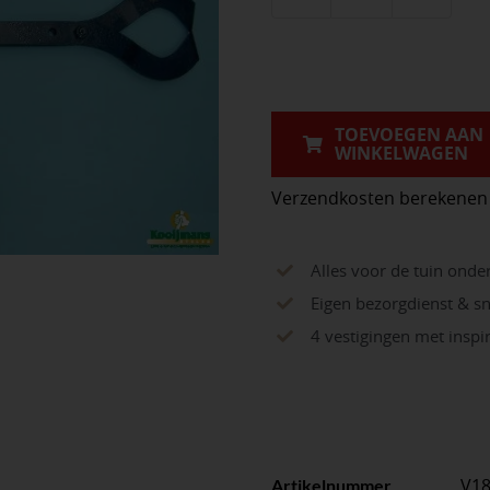
Trottoirbandta
DE
WIT
90
cm
TOEVOEGEN AAN
WINKELWAGEN
verstelbaar,
kleine
Verzendkosten berekenen
bek
aantal
Alles voor de tuin onde
Eigen bezorgdienst & sn
4 vestigingen met insp
V1
Artikelnummer