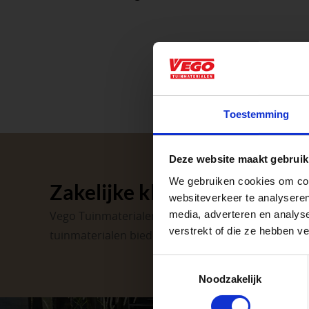
Aangepaste o
Toestemming
Waardenburg en Ve
Deze website maakt gebruik
op zaterdag. Bekijk
We gebruiken cookies om cont
Zakelijke klant worden
Afsluiting P
websiteverkeer te analyseren
media, adverteren en analys
Vego Tuinmaterialen is de meest geschikte partner
verstrekt of die ze hebben v
tuinmaterialen bieden wij een breed assortiment 
Met de Papendrecht
dat er altijd een Ve
Toestemmingsselectie
Noodzakelijk
Met vier vestiginge
tuinproject.