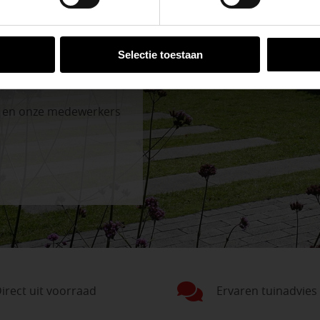
VESTIGINGEN
Selectie toestaan
n en onze medewerkers
irect uit voorraad
Ervaren tuinadvies