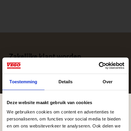
Zakelijke klant worden
Vego Tuinmaterialen is de meest geschikte partner
voor zakelijke klanten op zoek naar tuin- en
infraproducten. Als professionele leverancier van
Toestemming
Details
Over
tuinmaterialen bieden wij een breed assortiment
aan producten van topkwaliteit. Lees meer over de
Deze website maakt gebruik van cookies
zakelijke mogelijkheden
.
We gebruiken cookies om content en advertenties te
Aangepaste openingstijden tijdens de
personaliseren, om functies voor social media te bieden
vakantieperiode
en om ons websiteverkeer te analyseren. Ook delen we