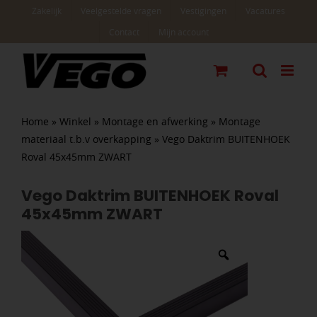
Ga
Zakelijk
Veelgestelde vragen
Vestigingen
Vacatures
naar
Contact
Mijn account
inhoud
Home
»
Winkel
»
Montage en afwerking
»
Montage
materiaal t.b.v overkapping
»
Vego Daktrim BUITENHOEK
Roval 45x45mm ZWART
Vego Daktrim BUITENHOEK Roval
45x45mm ZWART