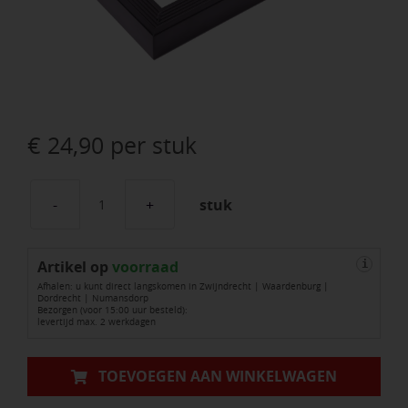
€
24,90
per stuk
stuk
Vego
Daktrim
Artikel op
BUITENHOEK
voorraad
i
Afhalen: u kunt direct langskomen in Zwijndrecht | Waardenburg |
Roval
Dordrecht | Numansdorp
Bezorgen (voor 15:00 uur besteld):
45x45mm
levertijd max. 2 werkdagen
ZWART
aantal
TOEVOEGEN AAN WINKELWAGEN