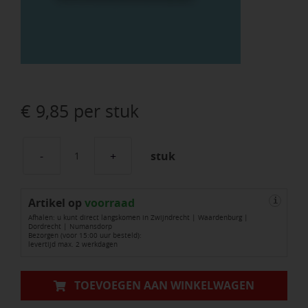
€
9,85
per stuk
stuk
Vloertrekker
SOLIDE
Artikel op
45
voorraad
i
Afhalen: u kunt direct langskomen in Zwijndrecht | Waardenburg |
cm
Dordrecht | Numansdorp
Bezorgen (voor 15:00 uur besteld):
versterkt
levertijd max. 2 werkdagen
aantal
TOEVOEGEN AAN WINKELWAGEN