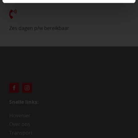
Zes dagen p/w bereikbaar
Snelle links:
Hovenier
Over ons
Transport