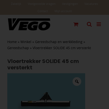
Ga
Zakelijk
Veelgestelde vragen
Vestigingen
Vacatures
naar
Contact
Mijn account
inhoud
Home
»
Winkel
»
Gereedschap en werkkleding
»
Gereedschap
»
Vloertrekker SOLIDE 45 cm versterkt
Vloertrekker SOLIDE 45 cm
versterkt