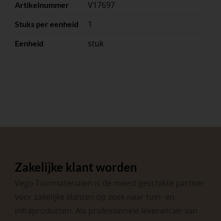
V17697
Artikelnummer
1
Stuks per eenheid
stuk
Eenheid
Zakelijke klant worden
Vego Tuinmaterialen is de meest geschikte partner
voor zakelijke klanten op zoek naar tuin- en
infraproducten. Als professionele leverancier van