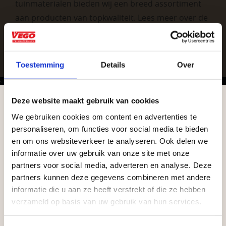
tuinmaterialen bieden wij een breed assortiment
aan producten van topkwaliteit. Lees meer over de
zakelijke mogelijkheden
.
Toestemming
Details
Over
Deze website maakt gebruik van cookies
We gebruiken cookies om content en advertenties te
Aangepaste openingstijden tijdens de
personaliseren, om functies voor social media te bieden
vakantieperiode
Vrijblijvend advies?
en om ons websiteverkeer te analyseren. Ook delen we
informatie over uw gebruik van onze site met onze
Waardenburg en Vego Dordrecht hanteren tijdens
partners voor social media, adverteren en analyse. Deze
Geen probleem, wij hebben alles voor uw
de vakantieperiode aangepaste openingstijden op
partners kunnen deze gegevens combineren met andere
tuin en onze medewerkers adviseren je
informatie die u aan ze heeft verstrekt of die ze hebben
zaterdag. Bekijk de vestigingspagina voor de
graag!
verzameld op basis van uw gebruik van hun services.
actuele openingstijden.
NEEM CONTACT MET ONS OP