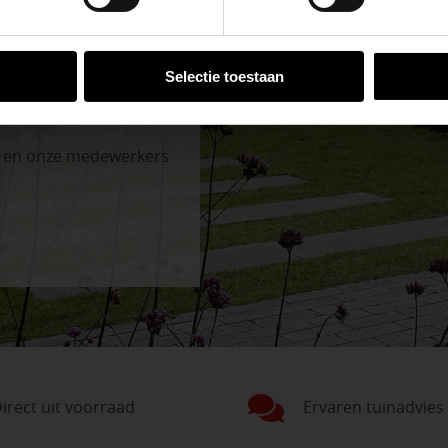
VESTIGINGEN
Selectie toestaan
n en onze medewerkers
irect uit voorraad
Ervaren tuinadvies