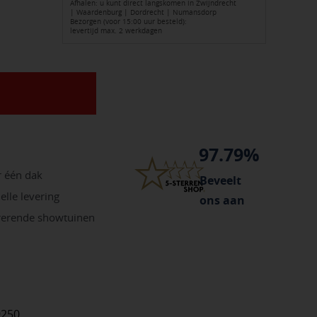
Afhalen: u kunt direct langskomen in Zwijndrecht
| Waardenburg | Dordrecht | Numansdorp
Bezorgen (voor 15:00 uur besteld):
levertijd max. 2 werkdagen
97.79%
r één dak
Beveelt
elle levering
ons aan
irerende showtuinen
9250