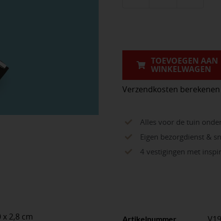
Vloertrekker
SOLIDE
55
cm
versterkt,
TOEVOEGEN AAN
WINKELWAGEN
met
IKAPE
Verzendkosten berekenen
steel
150
Alles voor de tuin onde
x
Eigen bezorgdienst & sn
2,8
4 vestigingen met insp
cm.
FSC
100%
aantal
 x 2,8 cm
V1
Artikelnummer