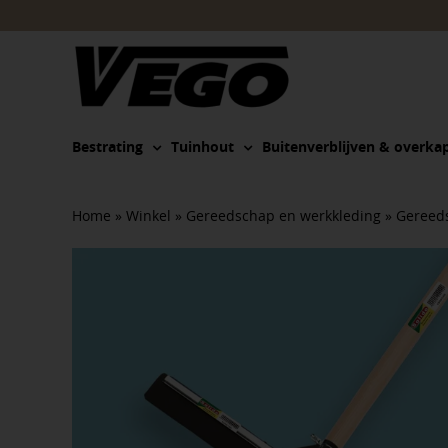
Ga
naar
inhoud
Bestrating
Tuinhout
Buitenverblijven & overka
Home
»
Winkel
»
Gereedschap en werkkleding
»
Gereed