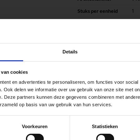
1
Stuks per eenheid
stu
Eenheid
peningstijden tijdens de vakantieperiod
Details
go Dordrecht hanteren tijdens de vakantieperiode aangepa
 van cookies
 de vestigingspagina voor de actuele openingstijden.
ent en advertenties te personaliseren, om functies voor social
apendrechtse Brug
. Ook delen we informatie over uw gebruik van onze site met on
e. Deze partners kunnen deze gegevens combineren met andere i
 voor zakelijke klanten op zoek naar tuin- en infraproducten
erzameld op basis van uw gebruik van hun services.
aan producten van topkwaliteit. Lees meer over de
zakelijk
se Brug die de komende maanden dicht is voor al het wegver
go-vestiging in de buurt is.
Voorkeuren
Statistieken
n en inspirerende showtuinen helpen we je graag bij iedere