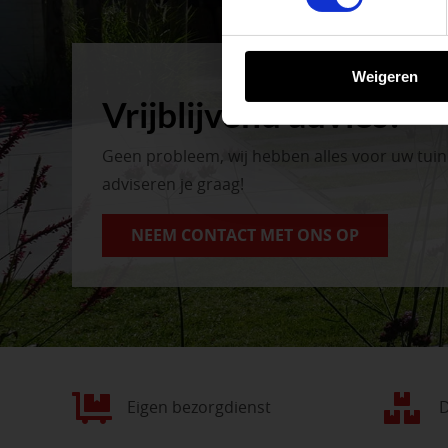
BEKIJK ONZE 
Weigeren
Vrijblijvend advies?
Geen probleem, wij hebben alles voor uw tui
adviseren je graag!
NEEM CONTACT MET ONS OP
Eigen bezorgdienst
D