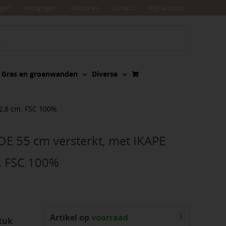
agen
Vestigingen
Vacatures
Contact
Mijn account
Gras en groenwanden
Diverse
 2,8 cm. FSC 100%
DE 55 cm versterkt, met IKAPE
m. FSC 100%
Artikel op
voorraad
i
tuk