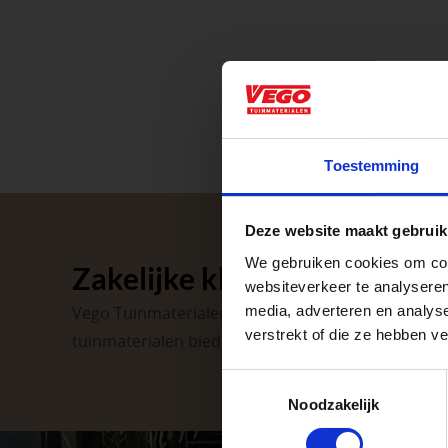
Aangepaste o
Toestemming
Waardenburg en Ve
Deze website maakt gebruik
op zaterdag. Bekijk
We gebruiken cookies om cont
Zakelijke klant worden
Afsluiting P
websiteverkeer te analyseren
media, adverteren en analys
Vego Tuinmaterialen is de meest geschikte partner
verstrekt of die ze hebben v
tuinmaterialen bieden wij een breed assortiment 
Met de Papendrecht
dat er altijd een Ve
Toestemmingsselectie
Noodzakelijk
Met vier vestiginge
tuinproject.