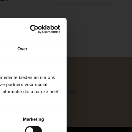
k
e
Over
ste openingstijden
 media te bieden en om ons
ze partners voor social
nformatie die u aan ze heeft
. Als professionele leverancier van
e mogelijkheden
.
keer, is het fijn
Marketing
 stap van jouw