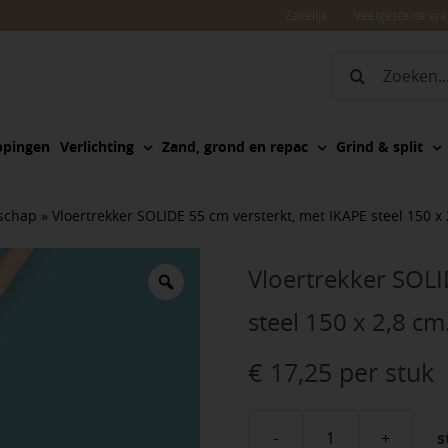
Zakelijk
Veelgestelde vr
Zoeken
naar:
ppingen
Verlichting
Zand, grond en repac
Grind & split
schap
»
Vloertrekker SOLIDE 55 cm versterkt, met IKAPE steel 150 x
Vloertrekker SOLI
steel 150 x 2,8 c
€
17,25
per stuk
s