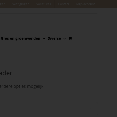
agen
Vestigingen
Vacatures
Contact
Mijn account
Gras en groenwanden
Diverse
ader
rdere opties mogelijk
