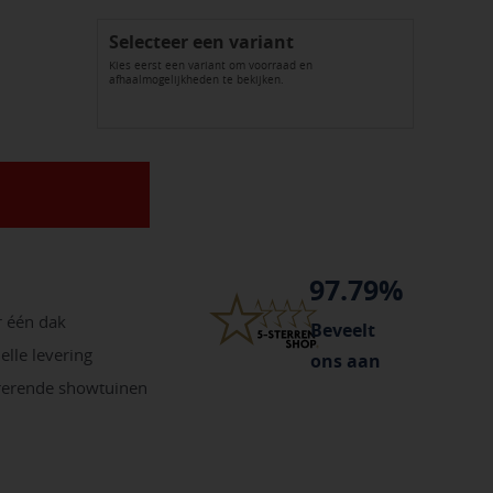
Selecteer een variant
Kies eerst een variant om voorraad en
afhaalmogelijkheden te bekijken.
97.79%
r één dak
Beveelt
elle levering
ons aan
irerende showtuinen