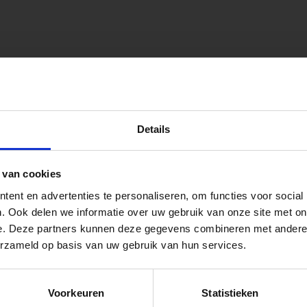
onen.
peningstijden tijdens de vakantieperiod
Details
go Dordrecht hanteren tijdens de vakantieperiode aangepa
 van cookies
 de vestigingspagina voor de actuele openingstijden.
ent en advertenties te personaliseren, om functies voor social
apendrechtse Brug
. Ook delen we informatie over uw gebruik van onze site met on
e. Deze partners kunnen deze gegevens combineren met andere i
 voor zakelijke klanten op zoek naar tuin- en infraproducten
erzameld op basis van uw gebruik van hun services.
se Brug die de komende maanden dicht is voor al het wegver
aan producten van topkwaliteit. Lees meer over de
zakelijk
go-vestiging in de buurt is.
Voorkeuren
Statistieken
n en inspirerende showtuinen helpen we je graag bij iedere