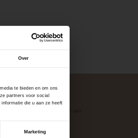
e
Over
ste openingstijden
 media te bieden en om ons
ze partners voor social
nformatie die u aan ze heeft
. Als professionele leverancier van
keer, is het fijn
e mogelijkheden
.
Marketing
 stap van jouw