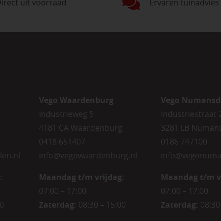
irect uit voorraad
Ervaren tuinadvies
Vego Waardenburg
Vego Numansd
Industrieweg 5
Industriestraat 
4181 CA Waardenburg
3281 LB Numan
0418 651407
0186 747100
len.nl
info@vegowaardenburg.nl
info@vegonuma
:
Maandag t/m vrijdag:
Maandag t/m v
07:00 – 17:00
07:00 – 17:00
00
Zaterdag
:
08:30 – 15:00
Zaterdag
:
08:30