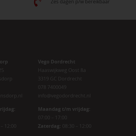
Zes dagen p/w bereikbaar
orp
Vego Dordrecht
25
Haaswijkweg Oost 8a
sdorp
3319 GC Dordrecht
078 7400049
nsdorp.nl
info@vegodordrecht.nl
rijdag
:
Maandag t/m vrijdag:
07:00 – 17:00
 – 12:00
Zaterdag:
08:30 – 12:00