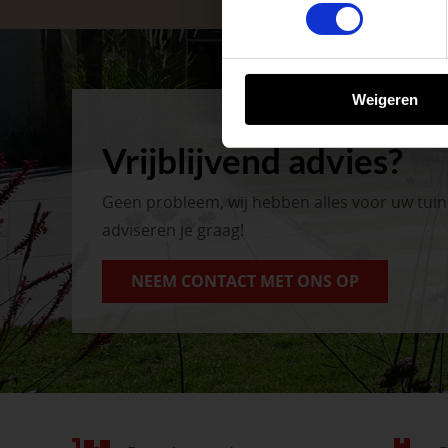
tuinproject.
BEKIJK ONZE 
Weigeren
Vrijblijvend advies?
Geen probleem, wij hebben alles voor uw tui
adviseren je graag!
NEEM CONTACT MET ONS OP