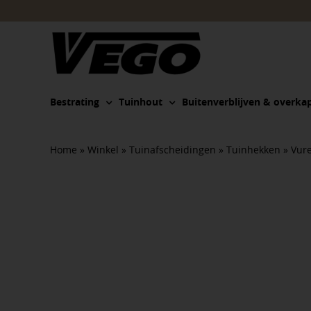
Ga
naar
inhoud
Bestrating
Tuinhout
Buitenverblijven & overka
Home
»
Winkel
»
Tuinafscheidingen
»
Tuinhekken
»
Vure