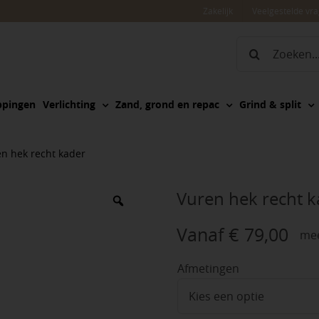
Zakelijk
Veelgestelde vr
Zoeken
naar:
ppingen
Verlichting
Zand, grond en repac
Grind & split
n hek recht kader
Vuren hek recht k
Vanaf
€
79,00
mee
Afmetingen