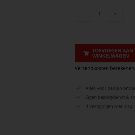
Vuren
hek
recht
kader
TOEVOEGEN AAN
aantal
WINKELWAGEN
Verzendkosten berekenen
Alles voor de tuin onde
Eigen bezorgdienst & sn
4 vestigingen met insp