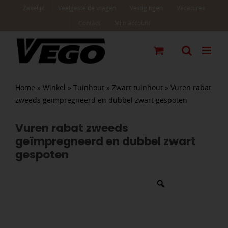
Ga
Zakelijk
Veelgestelde vragen
Vestigingen
Vacatures
naar
Contact
Mijn account
inhoud
Home
»
Winkel
»
Tuinhout
»
Zwart tuinhout
»
Vuren rabat
zweeds geïmpregneerd en dubbel zwart gespoten
Vuren rabat zweeds
geïmpregneerd en dubbel zwart
gespoten