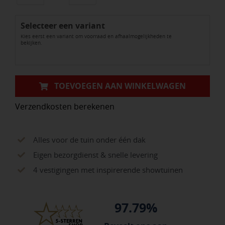
rabat
Selecteer een variant
zweeds
Kies eerst een variant om voorraad en afhaalmogelijkheden te
geïmpregneerd
bekijken.
en
dubbel
zwart
TOEVOEGEN AAN WINKELWAGEN
gespoten
Verzendkosten berekenen
aantal
Alles voor de tuin onder één dak
Eigen bezorgdienst & snelle levering
4 vestigingen met inspirerende showtuinen
97.79%