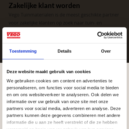
Zakelijke klant worden
Vego Tuinmaterialen is de meest geschikte partner
voor zakelijke klanten op zoek naar tuin- en
infraproducten. Als professionele leverancier van
tuinmaterialen bieden wij een breed assortiment
aan producten van topkwaliteit. Lees meer over de
Toestemming
Details
Over
zakelijke mogelijkheden
.
Deze website maakt gebruik van cookies
We gebruiken cookies om content en advertenties te
Aangepaste openingstijden tijdens de
personaliseren, om functies voor social media te bieden
vakantieperiode
en om ons websiteverkeer te analyseren. Ook delen we
informatie over uw gebruik van onze site met onze
Waardenburg en Vego Dordrecht hanteren tijdens
partners voor social media, adverteren en analyse. Deze
Vrijblijvend advies?
de vakantieperiode aangepaste openingstijden op
partners kunnen deze gegevens combineren met andere
informatie die u aan ze heeft verstrekt of die ze hebben
zaterdag. Bekijk de vestigingspagina voor de
verzameld op basis van uw gebruik van hun services.