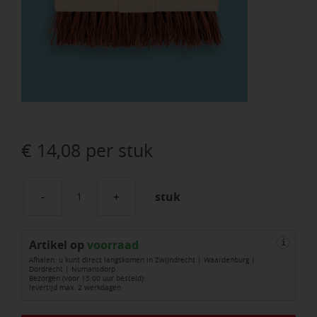
€
14,08
per stuk
stuk
Wegenbouwbezem
SOLIDE
Artikel op
bassine
voorraad
i
Afhalen: u kunt direct langskomen in Zwijndrecht | Waardenburg |
45
Dordrecht | Numansdorp
Bezorgen (voor 15:00 uur besteld):
cm,
levertijd max. 2 werkdagen
ronde