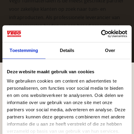
Vego Tuinmaterialen is de meest geschikte partner
voor zakelijke klanten op zoek naar tuin- en
infraproducten. Als professionele leverancier van
tuinmaterialen bieden wij een breed assortiment
aan producten van topkwaliteit. Lees meer over de
zakelijke mogelijkheden
.
Toestemming
Details
Over
Deze website maakt gebruik van cookies
We gebruiken cookies om content en advertenties te
Aangepaste openingstijden tijdens de
personaliseren, om functies voor social media te bieden
vakantieperiode
en om ons websiteverkeer te analyseren. Ook delen we
informatie over uw gebruik van onze site met onze
Vrijblijvend advies?
Waardenburg en Vego Dordrecht hanteren tijdens
partners voor social media, adverteren en analyse. Deze
de vakantieperiode aangepaste openingstijden op
partners kunnen deze gegevens combineren met andere
informatie die u aan ze heeft verstrekt of die ze hebben
zaterdag. Bekijk de vestigingspagina voor de
Geen probleem, wij hebben alles voor uw
verzameld op basis van uw gebruik van hun services.
actuele openingstijden.
tuin en onze medewerkers adviseren je