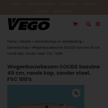
Ga
Zakelijk
Veelgestelde vragen
Vestigingen
Vacatures
naar
Contact
Mijn account
inhoud
Home
»
Winkel
»
Gereedschap en werkkleding
»
Gereedschap
»
Wegenbouwbezem SOLIDE bassine 45 cm,
ronde kap, zonder steel. FSC 100%
Wegenbouwbezem SOLIDE bassine
45 cm, ronde kap, zonder steel.
FSC 100%