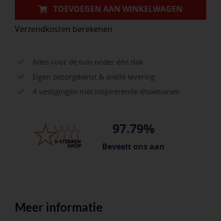
kap,
TOEVOEGEN AAN WINKELWAGEN
zonder
Verzendkosten berekenen
steel.
FSC
100%
Alles voor de tuin onder één dak
aantal
Eigen bezorgdienst & snelle levering
4 vestigingen met inspirerende showtuinen
97.79%
Beveelt ons aan
Meer informatie