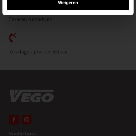
Weigeren
Ervaren tuinadvies
Zes dagen p/w bereikbaar
Snelle links: