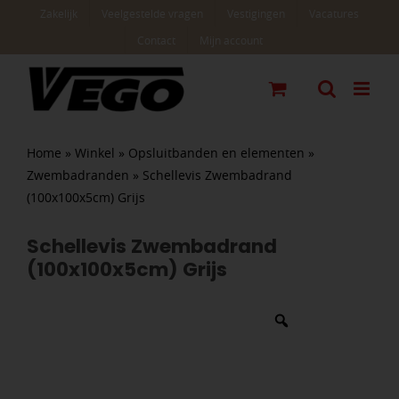
Ga
Zakelijk
Veelgestelde vragen
Vestigingen
Vacatures
naar
Contact
Mijn account
inhoud
Home
»
Winkel
»
Opsluitbanden en elementen
»
Zwembadranden
»
Schellevis Zwembadrand
(100x100x5cm) Grijs
Schellevis Zwembadrand
(100x100x5cm) Grijs