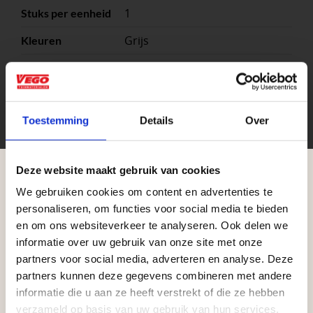
1
Stuks per eenheid
Grijs
Kleuren
stuk
Eenheid
100x100x5 cm, 100x100x5cm
Maat
Toestemming
Details
Over
Schellevis
Formaat
Deze website maakt gebruik van cookies
We gebruiken cookies om content en advertenties te
Aangepaste openingstijden tijdens de
personaliseren, om functies voor social media te bieden
vakantieperiode
en om ons websiteverkeer te analyseren. Ook delen we
informatie over uw gebruik van onze site met onze
Waardenburg en Vego Dordrecht hanteren tijdens
partners voor social media, adverteren en analyse. Deze
de vakantieperiode aangepaste openingstijden op
partners kunnen deze gegevens combineren met andere
informatie die u aan ze heeft verstrekt of die ze hebben
Zakelijke klant worden
zaterdag. Bekijk de vestigingspagina voor de
verzameld op basis van uw gebruik van hun services.