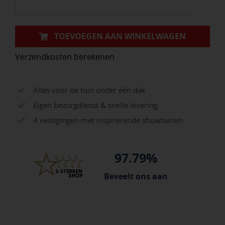
(100/60X40X5
cm)
Antraciet
TOEVOEGEN AAN WINKELWAGEN
aantal
Verzendkosten berekenen
Alles voor de tuin onder één dak
Eigen bezorgdienst & snelle levering
4 vestigingen met inspirerende showtuinen
97.79%
Beveelt ons aan