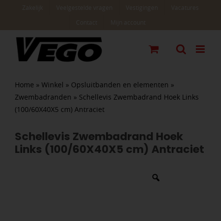
Ga
Zakelijk
Veelgestelde vragen
Vestigingen
Vacatures
naar
Contact
Mijn account
inhoud
Home
»
Winkel
»
Opsluitbanden en elementen
»
Zwembadranden
»
Schellevis Zwembadrand Hoek Links
(100/60X40X5 cm) Antraciet
Schellevis Zwembadrand Hoek
Links (100/60X40X5 cm) Antraciet