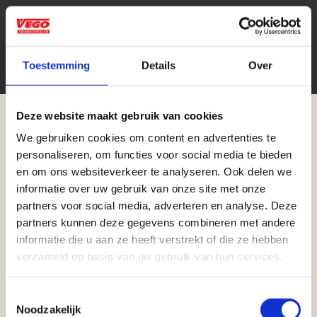
stuk
Eenheid
Toestemming
Details
Over
Deze website maakt gebruik van cookies
We gebruiken cookies om content en advertenties te
Aangepaste openingstijden tijdens de
personaliseren, om functies voor social media te bieden
vakantieperiode
en om ons websiteverkeer te analyseren. Ook delen we
Zakelijke klant worden
informatie over uw gebruik van onze site met onze
Waardenburg en Vego Dordrecht hanteren tijdens
partners voor social media, adverteren en analyse. Deze
Vego Tuinmaterialen is de meest geschikte partner
de vakantieperiode aangepaste openingstijden op
partners kunnen deze gegevens combineren met andere
voor zakelijke klanten op zoek naar tuin- en
informatie die u aan ze heeft verstrekt of die ze hebben
zaterdag. Bekijk de vestigingspagina voor de
infraproducten. Als professionele leverancier van
verzameld op basis van uw gebruik van hun services.
actuele openingstijden.
tuinmaterialen bieden wij een breed assortiment
aan producten van topkwaliteit. Lees meer over de
Afsluiting Papendrechtse Brug
Toestemmingsselectie
zakelijke mogelijkheden
.
Noodzakelijk