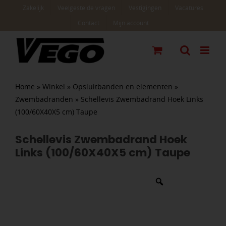
Ga
Zakelijk
Veelgestelde vragen
Vestigingen
Vacatures
naar
Contact
Mijn account
inhoud
Home
»
Winkel
»
Opsluitbanden en elementen
»
Zwembadranden
»
Schellevis Zwembadrand Hoek Links
(100/60X40X5 cm) Taupe
Schellevis Zwembadrand Hoek
Links (100/60X40X5 cm) Taupe