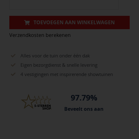
(100/60X40X5
cm)
Taupe
TOEVOEGEN AAN WINKELWAGEN
aantal
Verzendkosten berekenen
Alles voor de tuin onder één dak
Eigen bezorgdienst & snelle levering
4 vestigingen met inspirerende showtuinen
97.79%
Beveelt ons aan