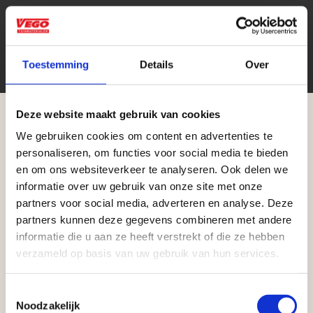
stuk
Eenheid
Toestemming
Details
Over
Deze website maakt gebruik van cookies
We gebruiken cookies om content en advertenties te
Aangepaste openingstijden tijdens de
personaliseren, om functies voor social media te bieden
vakantieperiode
en om ons websiteverkeer te analyseren. Ook delen we
Zakelijke klant worden
informatie over uw gebruik van onze site met onze
Waardenburg en Vego Dordrecht hanteren tijdens
partners voor social media, adverteren en analyse. Deze
Vego Tuinmaterialen is de meest geschikte partner
de vakantieperiode aangepaste openingstijden op
partners kunnen deze gegevens combineren met andere
voor zakelijke klanten op zoek naar tuin- en
informatie die u aan ze heeft verstrekt of die ze hebben
zaterdag. Bekijk de vestigingspagina voor de
infraproducten. Als professionele leverancier van
verzameld op basis van uw gebruik van hun services.
actuele openingstijden.
tuinmaterialen bieden wij een breed assortiment
aan producten van topkwaliteit. Lees meer over de
Afsluiting Papendrechtse Brug
Toestemmingsselectie
zakelijke mogelijkheden
.
Noodzakelijk