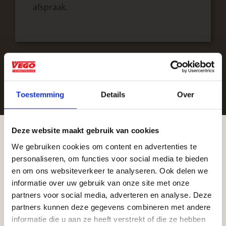
afspraak.
Toestemming
Details
Over
Onze specialisten plaatsen een tijdelijke
Deze website maakt gebruik van cookies
demo-opstelling.
We gebruiken cookies om content en advertenties te
Aangepaste openingstijden tijdens de
personaliseren, om functies voor social media te bieden
vakantieperiode
en om ons websiteverkeer te analyseren. Ook delen we
informatie over uw gebruik van onze site met onze
Waardenburg en Vego Dordrecht hanteren tijdens
partners voor social media, adverteren en analyse. Deze
de vakantieperiode aangepaste openingstijden op
partners kunnen deze gegevens combineren met andere
informatie die u aan ze heeft verstrekt of die ze hebben
zaterdag. Bekijk de vestigingspagina voor de