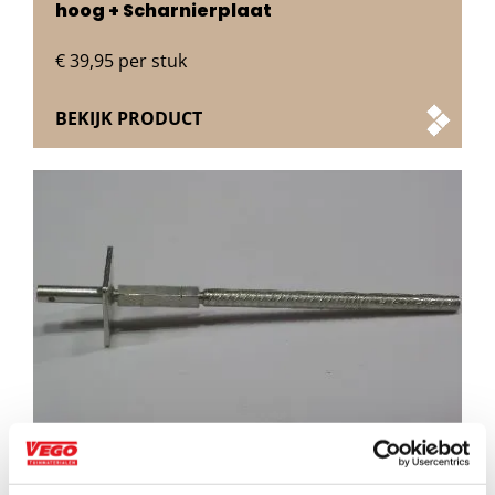
hoog + Scharnierplaat
€
39,95
per stuk
BEKIJK PRODUCT