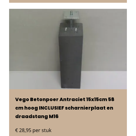
Vego Betonpoer Antraciet 15x15cm 58
cm hoog INCLUSIEF scharnierplaat en
draadstang M16
€
28,95
per stuk