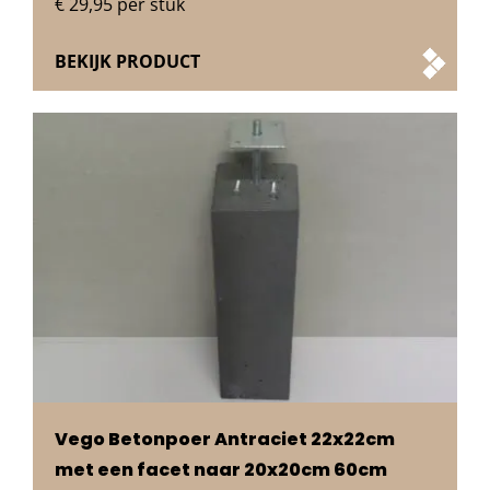
€
29,95
per stuk
BEKIJK PRODUCT
Vego Betonpoer Antraciet 22x22cm
met een facet naar 20x20cm 60cm