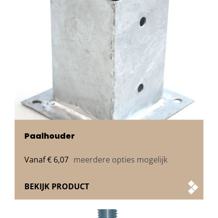
Paalhouder
Vanaf
€
6,07
meerdere opties mogelijk
BEKIJK PRODUCT