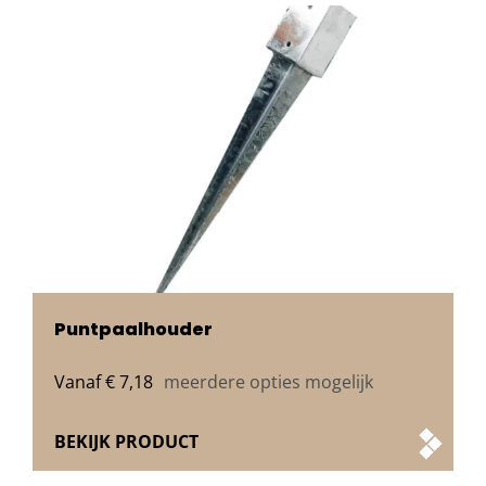
Puntpaalhouder
Vanaf
€
7,18
meerdere opties mogelijk
BEKIJK PRODUCT