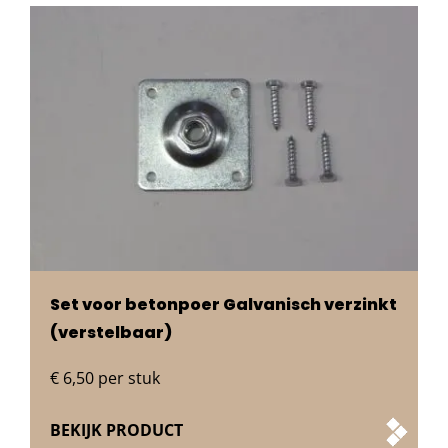
Set voor betonpoer Galvanisch verzinkt
(verstelbaar)
€
6,50
per stuk
BEKIJK PRODUCT