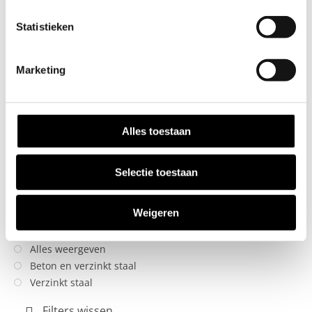
Afmeting
Statistieken
Alles weergeven
15x15cm
Marketing
22x22cm
MEER WEERGEVEN
Dikte of hoogte
Alles toestaan
Alles weergeven
58cm
Selectie toestaan
60cm
900mm
Materiaal
Weigeren
Alles weergeven
Beton en verzinkt staal
Verzinkt staal
Filters wissen