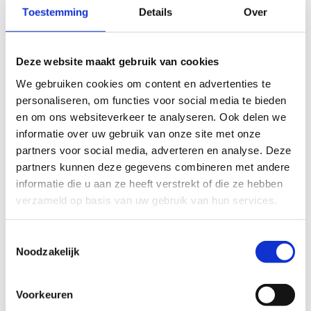
Verstelbaar anker (verstelbaar-
Toestemming
Details
Over
instort) tot. Lengte: 55cm met staaf
€
23,59
per stuk
Deze website maakt gebruik van cookies
We gebruiken cookies om content en advertenties te
BEKIJK PRODUCT
personaliseren, om functies voor social media te bieden
en om ons websiteverkeer te analyseren. Ook delen we
informatie over uw gebruik van onze site met onze
partners voor social media, adverteren en analyse. Deze
partners kunnen deze gegevens combineren met andere
informatie die u aan ze heeft verstrekt of die ze hebben
verzameld op basis van uw gebruik van hun services.
Verankering
Toestemmingsselectie
Categorieën
Noodzakelijk
Bevestigingsmaterialen
Voorkeuren
Verankering