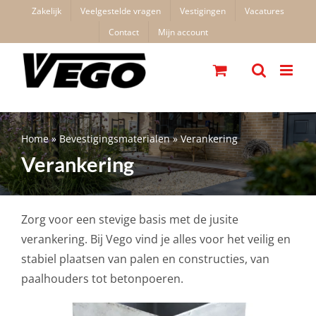
Ga
Zakelijk
Veelgestelde vragen
Vestigingen
Vacatures
naar
Contact
Mijn account
inhoud
Home
»
Bevestigingsmaterialen
»
Verankering
Verankering
Zorg voor een stevige basis met de jusite
verankering. Bij Vego vind je alles voor het veilig en
stabiel plaatsen van palen en constructies, van
paalhouders tot betonpoeren.