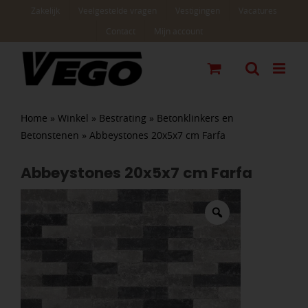
Ga
Zakelijk
Veelgestelde vragen
Vestigingen
Vacatures
naar
Contact
Mijn account
inhoud
Home
»
Winkel
»
Bestrating
»
Betonklinkers en
Betonstenen
»
Abbeystones 20x5x7 cm Farfa
Abbeystones 20x5x7 cm Farfa