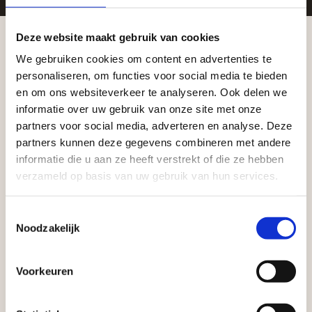
Zakelijke klant worden
Deze website maakt gebruik van cookies
Vego Tuinmaterialen is de meest geschikte partner
We gebruiken cookies om content en advertenties te
Aangepaste openingstijden tijdens de
voor zakelijke klanten op zoek naar tuin- en
personaliseren, om functies voor social media te bieden
vakantieperiode
infraproducten. Als professionele leverancier van
en om ons websiteverkeer te analyseren. Ook delen we
informatie over uw gebruik van onze site met onze
tuinmaterialen bieden wij een breed assortiment
Waardenburg en Vego Dordrecht hanteren tijdens
partners voor social media, adverteren en analyse. Deze
aan producten van topkwaliteit. Lees meer over de
de vakantieperiode aangepaste openingstijden op
partners kunnen deze gegevens combineren met andere
zakelijke mogelijkheden
.
informatie die u aan ze heeft verstrekt of die ze hebben
zaterdag. Bekijk de vestigingspagina voor de
verzameld op basis van uw gebruik van hun services.
actuele openingstijden.
Afsluiting Papendrechtse Brug
Toestemmingsselectie
Noodzakelijk
Met de Papendrechtse Brug die de komende
maanden dicht is voor al het wegverkeer, is het fijn
Voorkeuren
dat er altijd een Vego-vestiging in de buurt is.
Vrijblijvend advies?
Met vier vestigingen en inspirerende showtuinen