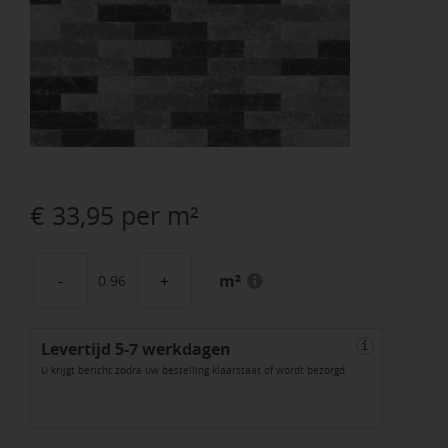
€
33,95
per m²
m²
Abbeystones
20x5x7
Levertijd 5-7 werkdagen
cm
i
U krijgt bericht zodra uw bestelling klaarstaat of wordt bezorgd.
Farfa
aantal