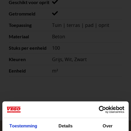
Geschikt voor oprit
Getrommeld
Tuin | terras | pad | oprit
Toepassing
Beton
Materiaal
100
Stuks per eenheid
Grijs, Wit, Zwart
Kleuren
m²
Eenheid
Toestemming
Details
Over